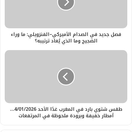
فصل جديد في الصدام الأميركي–الفنزويلي: ما وراء
الضجيج وما الذي يُعاد ترتيبه؟
طقس شتوي بارد في المغرب غدًا الأحد 4/01/2026…
أمطار خفيفة وبرودة ملحوظة في المرتفعات