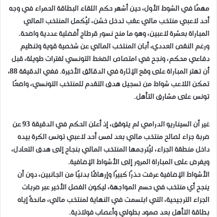
مهمًا في الشوط الأول، حين أشهر حكم اللقاء البطاقة الحمراء في وجه
أحد لاعبي منتخب مالي عقب تدخل خشن، ليُكمل المنتخب المالي
المباراة بعشرة لاعبين، وهو ما منح نسور قرطاج أفضلية عددية واضحة.
ورغم النقص العددي، أبان المنتخب المالي عن شخصية قوية وتنظيم
دفاعي محكم، ونجح في امتصاص الضغط التونسي لفترات طويلة، قبل
أن تهتز المباراة على وقع الإثارة في الدقائق الأخيرة. ففي الدقيقة 88،
تمكن اللاعب شواط من تسجيل هدف التقدم للمنتخب التونسي، واضعًا
تونس على مشارف التأهل.
غير أن السيناريو الدرامي لم يتوقف، إذ أعلن الحكم في الدقيقة 93 عن
ضربة جزاء لصالح منتخب مالي بعد لمس أحد لاعبي تونس الكرة بيده
داخل منطقة الجزاء، ليُترجمها المنتخب المالي بنجاح إلى هدف التعادل،
ويفرض على المباراة المرور إلى الأشواط الإضافية.
الأشواط الإضافية عرفت حذرًا كبيرًا وإرهاقًا بدنيًا من الجانبين، دون أن
ينجح أي منتخب في حسم المواجهة، ليكون الفصل الأخير عبر ضربات
الجزاء الترجيحية، التي ابتسمت في النهاية لمنتخب مالي، مانحةً إياه
بطاقة التأهل بعد صمود بطولي وأعصاب فولاذية.