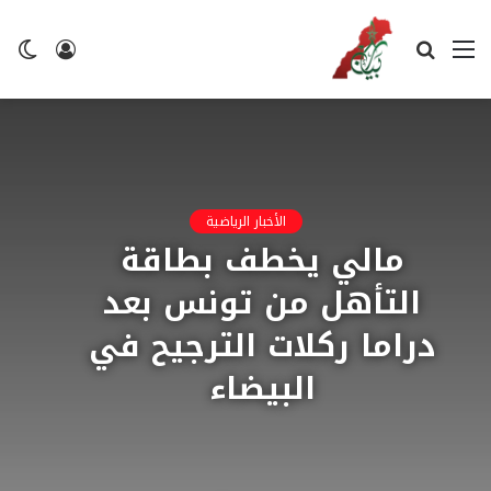
القائمة
بحث
تسجيل
ال
عن
الدخول
ال
الأخبار الرياضية
مالي يخطف بطاقة
التأهل من تونس بعد
دراما ركلات الترجيح في
البيضاء