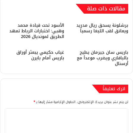
مقالات ذات صلة
برشلونة يسحق ريال مدريد
​الأسود تحت قيادة محمد
ويعانق لقب الليغا رسمياً
وهبي: اختبارات الرباط تمهد
الطريق لمونديال 2026
باريس سان جيرمان يطيح
غياب حكيمي يبعثر أوراق
بالبافاري ويضرب موعداً مع
باريس أمام بايرن
أرسنال
اترك تعليقاً
لن يتم نشر عنوان بريدك الإلكتروني.
الحقول الإلزامية مشار إليها بـ
*
ا
ل
ت