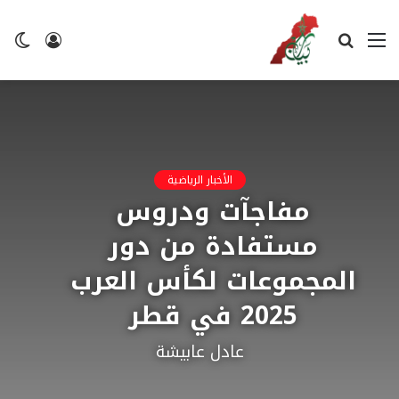
القائمة
بحث
تسجيل
ال
عن
الدخول
ال
الأخبار الرياضية
مفاجآت ودروس
مستفادة من دور
المجموعات لكأس العرب
2025 في قطر
عادل عابيشة