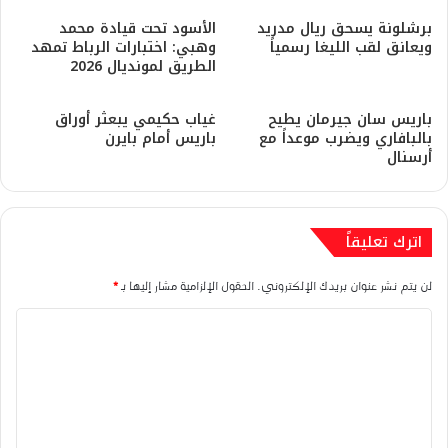
برشلونة يسحق ريال مدريد
​الأسود تحت قيادة محمد
ويعانق لقب الليغا رسمياً
وهبي: اختبارات الرباط تمهد
الطريق لمونديال 2026
باريس سان جيرمان يطيح
غياب حكيمي يبعثر أوراق
بالبافاري ويضرب موعداً مع
باريس أمام بايرن
أرسنال
اترك تعليقاً
لن يتم نشر عنوان بريدك الإلكتروني.
الحقول الإلزامية مشار إليها بـ
*
ا
ل
ت
ع
ل