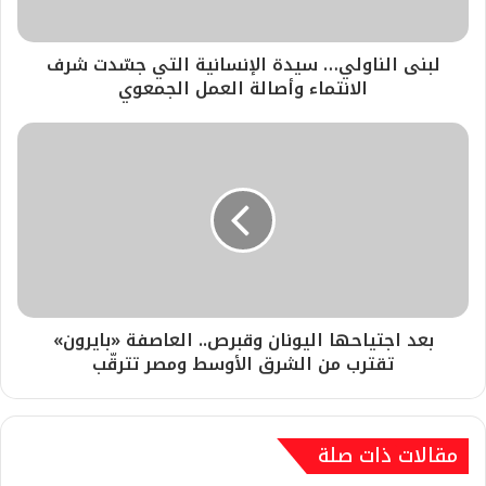
لبنى الناولي… سيدة الإنسانية التي جسّدت شرف
الانتماء وأصالة العمل الجمعوي
بعد اجتياحها اليونان وقبرص.. العاصفة «بايرون»
تقترب من الشرق الأوسط ومصر تترقّب
مقالات ذات صلة