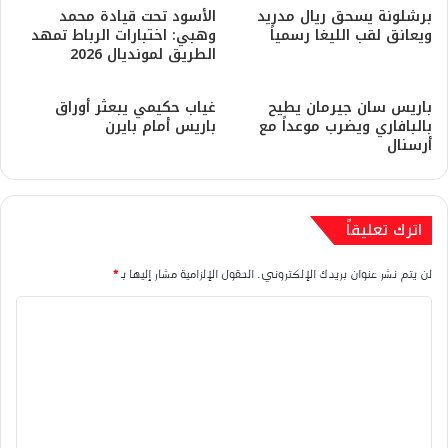
برشلونة يسحق ريال مدريد
​الأسود تحت قيادة محمد
ويعانق لقب الليغا رسمياً
وهبي: اختبارات الرباط تمهد
الطريق لمونديال 2026
باريس سان جيرمان يطيح
غياب حكيمي يبعثر أوراق
بالبافاري ويضرب موعداً مع
باريس أمام بايرن
أرسنال
اترك تعليقاً
لن يتم نشر عنوان بريدك الإلكتروني.
الحقول الإلزامية مشار إليها بـ
*
ا
ل
ت
ع
ل