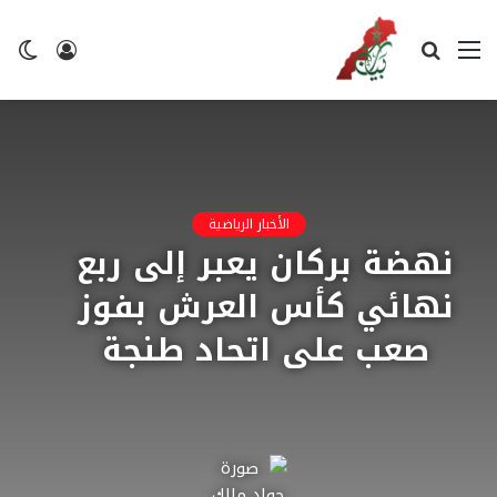
القائمة
بحث
تسجيل
ال
عن
الدخول
ال
الأخبار الرياضية
نهضة بركان يعبر إلى ربع
نهائي كأس العرش بفوز
صعب على اتحاد طنجة