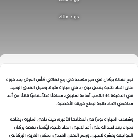
جواد مالك
نجح نهضة بركان في حجز مقعده في ربع نهائي كأس العرش بعد فوزه
على اتحاد طنجة بهدف دون رد في مباراة مثيرة. وسجل الهدف الوحيد
في الدقيقة 44 اللاعب أسامة لمليوي، مستغلًا خطأً دفاعيًا قاتلًا من أحد
مدافعي اتحاد طنجة ليمنح فريقه الأفضلية.
وشهدت المباراة توترًا في لحظاتها الأخيرة، حيث تلقى لمليوي بطاقة
حمراء بعد اعتدائه على أحد لاعبي اتحاد طنجة، ليُكمل نهضة بركان
المواجهة بعشرة لاعبين. ورغم النقص العددي، تمكن الفريق البركاني