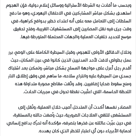
وبحسب ما أفادت به الشرطة الأسترالية ووسائل إعلام دولية، فإن الهجوم
استهدف بشكل مباشر المشاركين في الاحتفال اليهودي، وهو ما دفع
السلطات إلى التعامل معه على أنه اعتداء خطير بدوافع كراهية، في
وقت جرى فيه نقل المصابين إلى المستشفيات القريبة، وفتح تحقيق
موسع لتحديد خلفيات العملية والجهات المحتملة المتورطة فيها.
وخلال الدقائق الأولى للهجوم، وقبل السيطرة الكاملة على الوضع، برز
عمل بطولي لافت لأحد المدنيين الذين كانوا في عين المكان، حيث
أقدم رجل أعزل على مواجهة المسلح بشكل مباشر، وتمكن بعد اشتباك
جسدي من السيطرة عليه وانتزاع سلاحه، ما ساهم في وقف إطلاق النار
ومنع سقوط ضحايا إضافيين. وقد وثّقت مقاطع مصورة متداولة هذه
اللحظة الحاسمة، التي اعتُبرت نقطة تحول في مجريات الحادث.
المصادر نفسها أكدت أن المتدخل أصيب خلال العملية، ونُقل إلى
المستشفى لتلقي العلاجات الضرورية، حيث وُصفت حالته بالمستقرة،
في حين عبّرت عائلته عن فخرها بتصرفه، مؤكدة أنه تحرّك بدافع إنساني
لحماية الأبرياء دون أي اعتبار للخطر الذي كان يهدده.