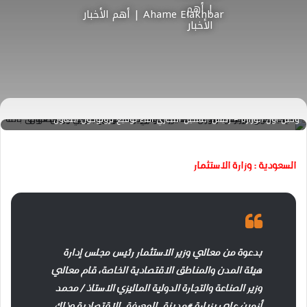
Ahame Elakhbar | أهم الأخبار
أحمد الشيخ - رئيس البورصة المصرية والوزير المفوض التجاري يحيى الواثق بالله -
وكيل أول الوزارة – رئيس التمثيل التجاري أثناء توقيع بروتوكول التعاون
السعودية : وزارة الاستثمار
بدعوة من معالي وزير الاستثمار رئيس مجلس إدارة
هيئة المدن والمناطق الاقتصادية الخاصة، قام معالي
وزير الصناعة والتجارة الدولية الماليزي الاستاذ / محمد
أزمين علي بزيارة ⁧‫#مدينة_المعرفة_الاقتصادية‬⁩ وذلك