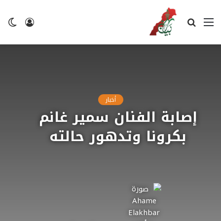
القائمة
بحث
تسجيل
ال
عن
الدخول
ال
أخبار
إصابة الفنان سمير غانم
بكرونا وتدهور حالته