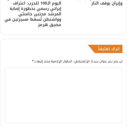
وإيران بوقف النار
اليوم الـ100 للحرب: اعتراف
إيراني رسمي بخطورة إصابة
المرشد مجتبى خامنئي
وواشنطن تُسقط مسيرتين في
مضيق هرمز
اترك تعليقاً
لن يتم نشر عنوان بريدك الإلكتروني.
الحقول الإلزامية مشار إليها بـ
*
ا
ل
ت
ع
ل
ي
ق