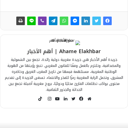
Ahame Elakhbar | أهم الأخبار
جريدة أهم الأخبار هي جريدة مغربية دولية رائدة، تجمع بين الشمولية
والمصداقية، وتلتزم بالعمل وفقًا للقانون المغربي. تنبع رؤيتها من الهوية
الوطنية المغربية، مستلهمة قيمها من تاريخ المغرب العريق وحاضره
المشرق، وتحمل الراية المغربية رمزًا للفخر والانتماء. تسعى الجريدة إلى تقديم
محتوى يواكب تطلعات القارئ محليًا ودوليًا، بروح مغربية أصيلة تجمع بين
الحداثة والجذور الثقافية.
T
i
م
ف
ت
ل
ي
ا
k
و
ي
و
ي
و
ن
T
ق
س
ي
ن
ت
س
o
ع
ب
ت
ك
ي
ت