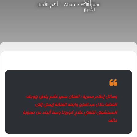
Ahame Elakhbar | أهم الأخبار
وسائل إعلام مصرية : الفنان سمير غانم يلحق بزوجته
الفنانة دلال عبدالعزيز وابنته الفنانة إيمي إلى
المستشفى لتلقي علاج كورونا وسط أنباء عن صعوبة
حالته