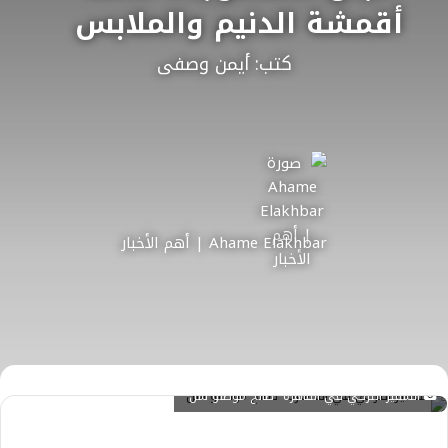
أقمشة الدنيم والملابس
كتب: أيمن وصفى
Ahame Elakhbar | أهم الأخبار
السفير التركي في القاهرة "صالح موطلو شن"