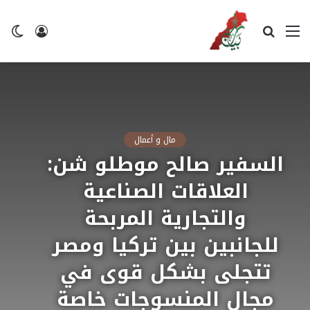
القائمة
بحث
تسجيل
ال
عن
الدخول
ال
مال و أعمال
السفير صالح موطلو شن:
العلاقات الصناعية
والتجارية المربحة
للجانبين بين تركيا ومصر
تتجلى بشكل قوى في
مجال المنسوجات خاصة