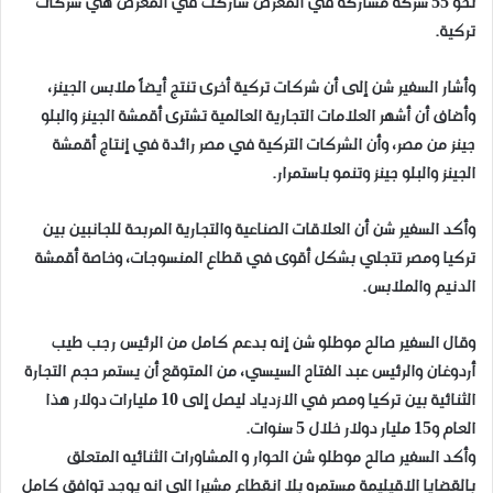
نحو 55 شركة مشاركة في المعرض شاركت في المعرض هي شركات
تركية.
وأشار السفير شن إلى أن شركات تركية أخرى تنتج أيضاً ملابس الجينز،
وأضاف أن أشهر العلامات التجارية العالمية تشترى أقمشة الجينز والبلو
جينز من مصر، وأن الشركات التركية في مصر رائدة في إنتاج أقمشة
الجينز والبلو جينز وتنمو باستمرار.
وأكد السفير شن أن العلاقات الصناعية والتجارية المربحة للجانبين بين
تركيا ومصر تتجلي بشكل أقوى في قطاع المنسوجات، وخاصة أقمشة
الدنيم والملابس.
وقال السفير صالح موطلو شن إنه بدعم كامل من الرئيس رجب طيب
أردوغان والرئيس عبد الفتاح السيسي، من المتوقع أن يستمر حجم التجارة
الثنائية بين تركيا ومصر في الازدياد ليصل إلى 10 مليارات دولار هذا
العام و15 مليار دولار خلال 5 سنوات.
وأكد السفير صالح موطلو شن الحوار و المشاورات الثنائيه المتعلق
بالقضايا الاقيليمة مستمره بلا انقطاع مشيرا الى انه يوجد توافق كامل