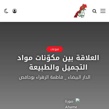
القائمة
بحث
تسجيل
ال
عن
الدخول
ال
منوعات
العلاقة بين مكوّنات مواد
التجميل والطبيعة
الدار البيضاء _ فاطمة الزهراء بوحافص