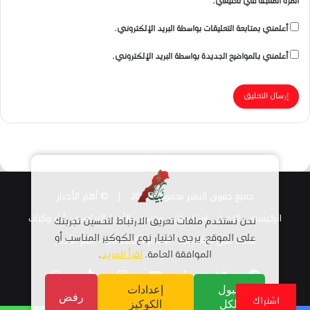
المرة المقبلة في تعليقي.
أعلمني بمتابعة التعليقات بواسطة البريد الإلكتروني.
أعلمني بالمواضيع الجديدة بواسطة البريد الإلكتروني.
جميع حقوق النشر محفوظة 2026 |
© أهم الأخبار
الرئيسية
الاخبار
اسلاميات
مجتمع
الأخبار الرياضية
أراء وكتاب
نحن نستخدم ملفات تعريف الارتباط لتحسين تجربتك
قناتنا على الواتساب
على الموقع. يرجى اختيار نوع الكوكيز المناسب أو
استمارة الانضمام – أهم الأخبار
الموافقة العامة.
اقرأ المزيد
.
فيسبوك
تويتر
لينكدإن
يوتيوب
انستقرام
TikTok
واتساب
قبول
إعدادات
رفض
اشتراك
الكل
الكوكيز