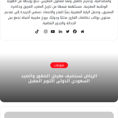
والمصداقية، وتلتزم بالعمل وفقًا للقانون المغربي. تنبع رؤيتها من الهوية
الوطنية المغربية، مستلهمة قيمها من تاريخ المغرب العريق وحاضره
المشرق، وتحمل الراية المغربية رمزًا للفخر والانتماء. تسعى الجريدة إلى تقديم
محتوى يواكب تطلعات القارئ محليًا ودوليًا، بروح مغربية أصيلة تجمع بين
الحداثة والجذور الثقافية.
T
i
م
ف
ت
ل
ي
ا
k
و
ي
و
ي
و
ن
T
ق
س
ي
ن
ت
س
o
ع
ب
ت
ك
ي
ت
k
ا
و
ر
د
و
ق
منوعات
ل
ك
إ
ب
ر
الرياض تستضيف معرض الصقور والصيد
و
ن
ا
السعودي الدولي أكتوبر المقبل
ي
م
ب