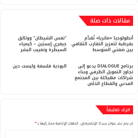
مقالات ذات صلة
أنطولوجيا «ماتريا» تُقدَّم
“نفس الشيطان” ووثائق
بقرطبة لتعزيز التقارب الثقافي
جيفري إبستين – كيمياء
بين ضفتي المتوسط
السيطرة وتغييب البشر
برنامج DIALOGUE يدعو إلى
​البوذية فلسفة وليست دين
تجاوز التمويل الظرفي وبناء
شراكات مهيكلة بين المجتمع
المدني والقطاع الخاص
اترك تعليقاً
لن يتم نشر عنوان بريدك الإلكتروني.
الحقول الإلزامية مشار إليها بـ
*
ا