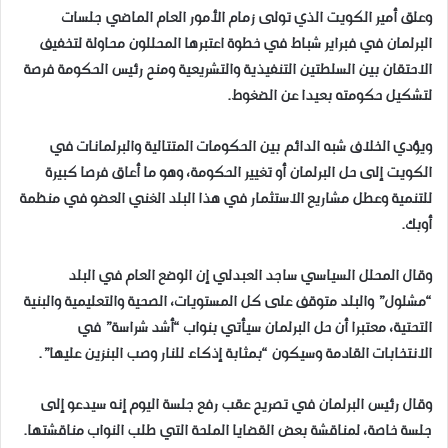
وعلق أمير الكويت الذي تولى زمام الأمور العام الماضي جلسات
البرلمان في فبراير شباط في خطوة اعتبرها المحللون محاولة لتخفيف
الاحتقان بين السلطتين التنفيذية والتشريعية ومنح رئيس الحكومة فرصة
لتشكيل حكومته بعيدا عن الضغوط.
ويؤدي الخلاف شبه الدائم بين الحكومات المتتالية والبرلمانات في
الكويت إلى حل البرلمان أو تغيير الحكومة، وهو ما أعاق فرصا كبيرة
للتنمية وعطل مشاريع الاستثمار في هذا البلد الغني العضو في منظمة
أوبك.
وقال المحلل السياسي ساجد العبدلي إن الوضع العام في البلد
“مشلول” والبلد متوقف على كل المستويات، الصحية والتعليمية والبنية
التحتية، معتبرا أن حل البرلمان سيأتي بنواب “أشد شراسة” في
الانتخابات القادمة وسيكون “بمثابة إذكاء للنار وصب البنزين عليها”.
وقال رئيس البرلمان في تصريح عقب رفع جلسة اليوم إنه سيدعو إلى
جلسة خاصة، لمناقشة بعض القضايا الملحة التي طلب النواب مناقشتها.