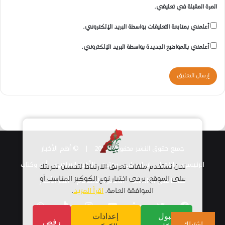
المرة المقبلة في تعليقي.
أعلمني بمتابعة التعليقات بواسطة البريد الإلكتروني.
أعلمني بالمواضيع الجديدة بواسطة البريد الإلكتروني.
جميع حقوق النشر محفوظة 2026 |
© أهم الأخبار
الرئيسية
الاخبار
اسلاميات
مجتمع
الأخبار الرياضية
أراء وكتاب
نحن نستخدم ملفات تعريف الارتباط لتحسين تجربتك
قناتنا على الواتساب
على الموقع. يرجى اختيار نوع الكوكيز المناسب أو
استمارة الانضمام – أهم الأخبار
الموافقة العامة.
اقرأ المزيد
.
فيسبوك
تويتر
لينكدإن
يوتيوب
انستقرام
TikTok
واتساب
قبول
إعدادات
رفض
اشتراك