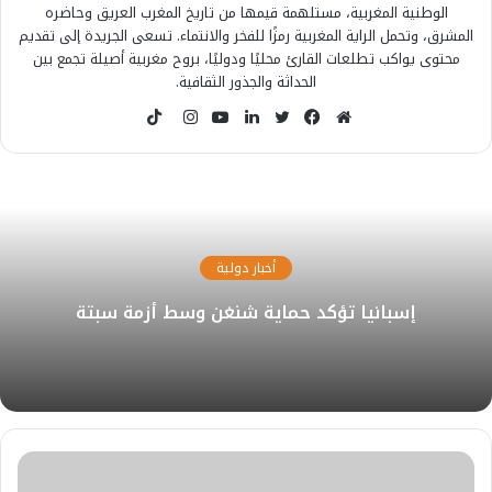
الوطنية المغربية، مستلهمة قيمها من تاريخ المغرب العريق وحاضره
المشرق، وتحمل الراية المغربية رمزًا للفخر والانتماء. تسعى الجريدة إلى تقديم
محتوى يواكب تطلعات القارئ محليًا ودوليًا، بروح مغربية أصيلة تجمع بين
الحداثة والجذور الثقافية.
T
i
م
ف
ت
ل
ي
ا
k
و
ي
و
ي
و
ن
T
ق
س
ي
ن
ت
س
o
ع
ب
ت
ك
ي
ت
k
ا
و
ر
د
و
ق
أخبار دولية
ل
ك
إ
ب
ر
و
ن
ا
إسبانيا تؤكد حماية شنغن وسط أزمة سبتة
ي
م
ب