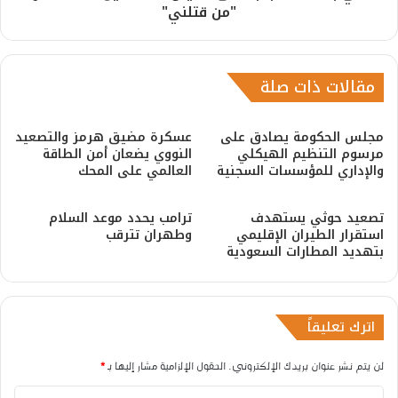
"من قتلني"
مقالات ذات صلة
مجلس الحكومة يصادق على
عسكرة مضيق هرمز والتصعيد
مرسوم التنظيم الهيكلي
النووي يضعان أمن الطاقة
والإداري للمؤسسات السجنية
العالمي على المحك
​تصعيد حوثي يستهدف
ترامب يحدد موعد السلام
استقرار الطيران الإقليمي
وطهران تترقب
بتهديد المطارات السعودية
اترك تعليقاً
لن يتم نشر عنوان بريدك الإلكتروني.
الحقول الإلزامية مشار إليها بـ
*