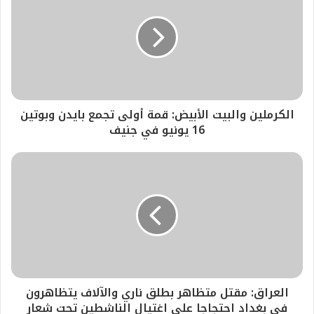
الكرملين والبيت الأبيض: قمة أولى تجمع بايدن وبوتين
16 يونيو في جنيف
العراق: مقتل متظاهر بطلق ناري والآلاف يتظاهرون
في بغداد احتجاجا على اغتيال الناشطين تحت شعار