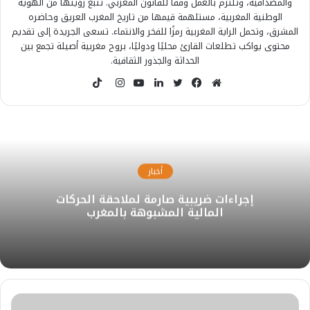
والمصداقية، وتلتزم بالعمل وفقًا للقانون المغربي. تنبع رؤيتها من الهوية
الوطنية المغربية، مستلهمة قيمها من تاريخ المغرب العريق وحاضره
المشرق، وتحمل الراية المغربية رمزًا للفخر والانتماء. تسعى الجريدة إلى تقديم
محتوى يواكب تطلعات القارئ محليًا ودوليًا، بروح مغربية أصيلة تجمع بين
الحداثة والجذور الثقافية.
T
i
م
ف
ت
ل
ي
ا
k
و
ي
و
ي
و
ن
T
ق
س
ي
ن
ت
س
o
ع
ب
ت
ك
ي
ت
k
ا
و
ر
د
و
ق
أخبار
ل
ك
إ
ب
ر
إجراءات ضريبية صارمة لملاحقة الحركات
و
ن
ا
المالية المشبوهة بالمغرب
ي
م
ب