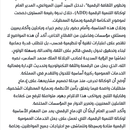
وتطوير الثقافة الرقمية”، تدخل السيد أمين المزواغي، المدير العام
لوكالة التنمية الرقمية (ADD) ، خلال ندوة رفيعة المستوى خصصت
لموضوع الحكامة الرقمية وحماية المعطيات.
وخلال هذه المناسبة، وأمام حضور بارز يضم خبراء وباحثين وأكاديميين
وممثلي مؤسسات وفاعلين من القطاع الخاص، أكد أن هذه المواضيع لا
تقتصر على اعتبارات تقنية أو تنظيمية فحسب، بل تتطلب قدرة جماعية
لبناء وتحقيق تحول رقمي قائم على الثقة، والعدالة، وسهلة الولوج،
تماشيا مع الرؤية السديدة لصاحب الجلالة الملك محمد السادس، نصره
الله، الذي جعل من الرقمنة والثقة التكنولوجية وتحديث الإدارة وفعالية
الخدمات العمومية ركيزة أساسية للتحول والتقدم في المملكة.
أوضح أن الوكالة تحرص، منذ مرحلة تصميم مشاريعها، على إدماج
متطلبات واضحة فيما يتعلق بأمن الأنظمة، وحماية المعطيات الشخصية،
وقابلية التتبع. ويواكب هذا الالتزام جهود متواصلة للرفع من كفاءة
الفاعلين المعنيين، وتعزيز الحوار مع المؤسسات المختصة.
وأكد المدير العام أيضًا أن الإدماج الرقمي يعد من المهام الأساسية
لوكالة التنمية الرقمية، التي تعمل على جعل الخدمات العمومية
الرقمية متاحة وبسيطة وتتماشى مع احتياجات جميع المواطنين، وخاصة