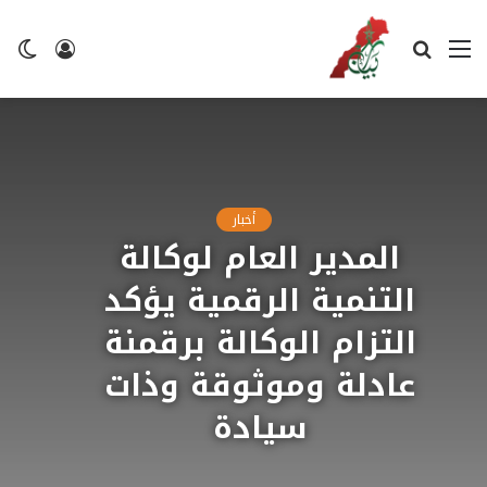
القائمة
بحث
تسجيل
ال
عن
الدخول
ال
أخبار
المدير العام لوكالة
التنمية الرقمية يؤكد
التزام الوكالة برقمنة
عادلة وموثوقة وذات
سيادة