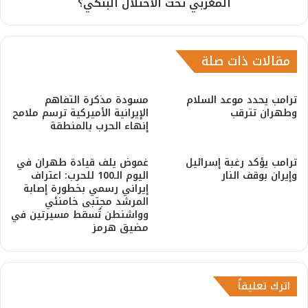
المغربي تحت الاحتلال البنكي؟
مقالات ذات صلة
ترامب يحدد موعد السلام
مسودة مذكرة التفاهم
وطهران تترقب
الإيرانية الأميركية ترسم ملامح
إنهاء الحرب بالمنطقة
ترامب يؤكد رغبة إسرائيل
غموض يلف قيادة طهران في
وإيران بوقف النار
اليوم الـ100 للحرب: اعتراف
إيراني رسمي بخطورة إصابة
المرشد مجتبى خامنئي
وواشنطن تُسقط مسيرتين في
مضيق هرمز
اترك تعليقاً