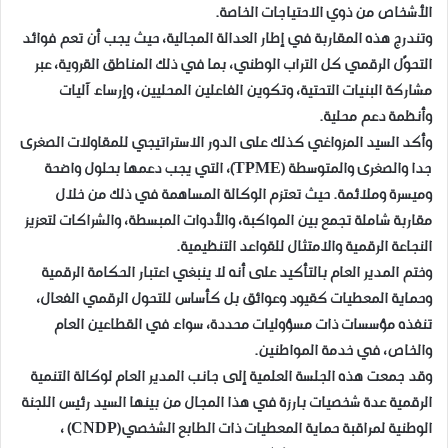
الأشخاص من ذوي الاحتياجات الخاصة.
وتندرج هذه المقاربة في إطار العدالة المجالية، حيث يجب أن تعم فوائد
التحوّل الرقمي كل التراب الوطني، بما في ذلك المناطق القروية، عبر
مشاركة البنيات التحتية، وتكوين الفاعلين المحليين، وإرساء آليات
وأنظمة دعم محلية.
وأكد السيد المزواغي كذلك على الدور الاستراتيجي للمقاولات الصغرى
جدا والصغرى والمتوسطة (TPME)، التي يجب دعمها بحلول واضحة
وميسرة وملائمة. حيث تعتزم الوكالة المساهمة في ذلك من خلال
مقاربة شاملة تجمع بين المواكبة، والأدوات المبسطة، والشراكات لتعزيز
النجاعة الرقمية والامتثال للقواعد التنظيمية.
وختم المدير العام بالتأكيد على أنه لا ينبغي اعتبار الحكامة الرقمية
وحماية المعطيات كقيود وعوائق بل كأساس للتحول الرقمي الفعال،
تنفذه مؤسسات ذات مسؤوليات محددة، سواء في القطاعين العام
والخاص، في خدمة المواطنين.
وقد جمعت هذه الجلسة العلمية إلى جانب المدير العام لوكالة التنمية
الرقمية عدة شخصيات بارزة في هذا المجال من بينها السيد رئيس اللجنة
الوطنية لمراقبة حماية المعطيات ذات الطابع الشخصي(CNDP) ،