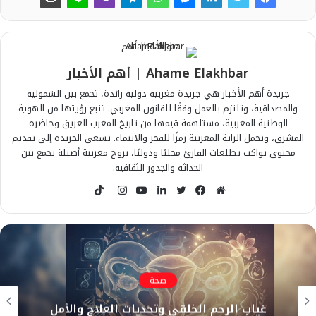
Ahame Elakhbar | أهم الأخبار
جريدة أهم الأخبار هي جريدة مغربية دولية رائدة، تجمع بين الشمولية
والمصداقية، وتلتزم بالعمل وفقًا للقانون المغربي. تنبع رؤيتها من الهوية
الوطنية المغربية، مستلهمة قيمها من تاريخ المغرب العريق وحاضره
المشرق، وتحمل الراية المغربية رمزًا للفخر والانتماء. تسعى الجريدة إلى تقديم
محتوى يواكب تطلعات القارئ محليًا ودوليًا، بروح مغربية أصيلة تجمع بين
الحداثة والجذور الثقافية.
T
i
م
ف
ت
ل
ي
ا
k
و
ي
و
ي
و
ن
T
ق
س
ي
ن
ت
س
o
ع
ب
ت
ك
ي
ت
k
ا
و
ر
د
و
ق
صحة
ل
ك
إ
ب
ر
غیاب الرحم الخلقي وتحديات العلاج والأمل
و
ن
ا