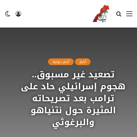
القائمة
بحث
تسجيل
ال
عن
الدخول
ال
أخبار
أخبار دولية
تصعيد غير مسبوق..
هجوم إسرائيلي حاد على
ترامب بعد تصريحاته
المثيرة حول نتنياهو
والبرغوثي