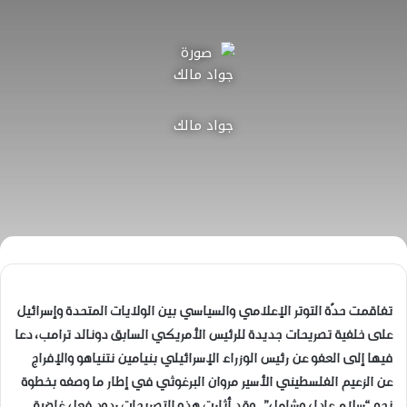
جواد مالك
تفاقمت حدّة التوتر الإعلامي والسياسي بين الولايات المتحدة وإسرائيل
على خلفية تصريحات جديدة للرئيس الأمريكي السابق دونالد ترامب، دعا
فيها إلى العفو عن رئيس الوزراء الإسرائيلي بنيامين نتنياهو والإفراج
عن الزعيم الفلسطيني الأسير مروان البرغوثي في إطار ما وصفه بخطوة
نحو “سلام عادل وشامل”. وقد أثارت هذه التصريحات ردود فعل غاضبة