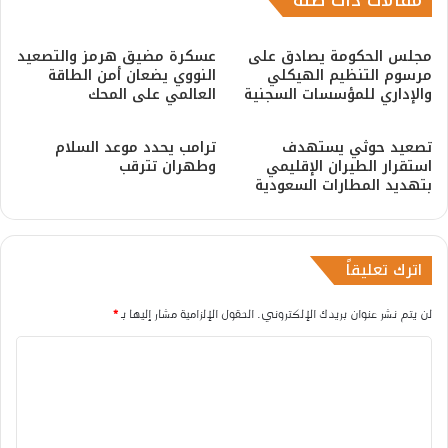
مقالات ذات صلة
مجلس الحكومة يصادق على
عسكرة مضيق هرمز والتصعيد
مرسوم التنظيم الهيكلي
النووي يضعان أمن الطاقة
والإداري للمؤسسات السجنية
العالمي على المحك
​تصعيد حوثي يستهدف
ترامب يحدد موعد السلام
استقرار الطيران الإقليمي
وطهران تترقب
بتهديد المطارات السعودية
اترك تعليقاً
لن يتم نشر عنوان بريدك الإلكتروني.
الحقول الإلزامية مشار إليها بـ
*
ا
ل
ت
ع