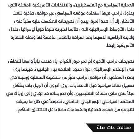
العملية السياسية مع الفلسطينيين، والانتخابات الأمريكية المقبلة التي
يحاول ترامب فيها استعادة موقعه السياسي عبر مواقف صاخبة تلفت
الأنظار. إلا أن هذه المرة، يبدو أن تصريحاته انعكست عليه سلباً حتى
داخل الأوساط الإسرائيلية التي طالما اعتبرته حليفاً قوياً لإسرائيل خلال
ولايته الرئاسية، لاسيما بعد اعترافه بالقدس عاصمةً لها ونقله السفارة
الأمريكية إليها.
تصريحات ترامب الأخيرة لم تمر مرور الكرام، بل فتحت باباً واسعاً للنقاش
في الإعلام الإسرائيلي حول حدود العلاقة بين الجانبين. فبينما يرى
بعض المعلقين أن مواقف ترامب تعبّر عن شخصيته المتقلبة ورغبته في
تسجيل نقاط سياسية قبل الانتخابات، يرى آخرون أن الرجل بات يشكل
عبئاً حتى على حلفائه التقليديين، وأن تصريحاته قد تؤدي إلى إرباك في
المشهد السياسي الإسرائيلي الداخلي، خصوصاً في ظل ما يعيشه
نتنياهو من ضغوط قضائية وانقسامات حادة داخل الائتلاف الحاكم.
مقالات ذات صلة