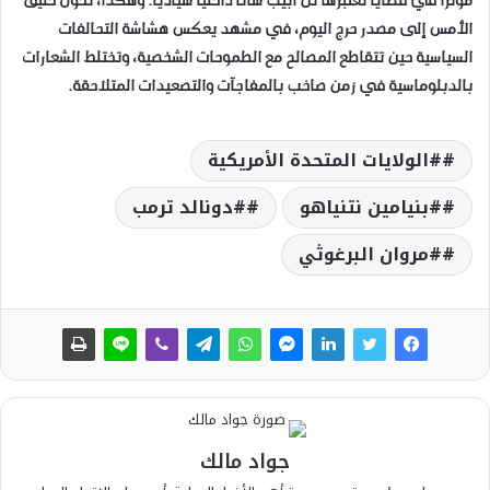
مؤثراً في قضايا تعتبرها تل أبيب شأناً داخلياً سيادياً. وهكذا، تحوّل حليف
الأمس إلى مصدر حرج اليوم، في مشهد يعكس هشاشة التحالفات
السياسية حين تتقاطع المصالح مع الطموحات الشخصية، وتختلط الشعارات
بالدبلوماسية في زمن صاخب بالمفاجآت والتصعيدات المتلاحقة.
#الولايات المتحدة الأمريكية
#بنيامين نتنياهو
#دونالد ترمب
#مروان البرغوثي
جواد مالك