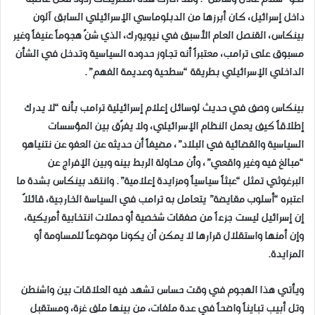
داخل إسرائيل، كان أبرزها من الدبلوماسي الإسرائيلي السابق آلون
بينكاس، القنصل العام الأسبق في نيويورك، الذي شنّ هجوماً عنيفاً وغير
مسبوق على ترامب، معتبراً أنه تجاوز حدوده السياسية وتدخل في الشأن
الداخلي الإسرائيلي بطريقة “سطحية وعديمة الفهم”.
بينكاس وصف في حديث لوسائل إعلام إسرائيلية ترامب بأنه “لا يدرك
إطلاقاً كيف يعمل النظام الإسرائيلي، ولا يفرّق بين المؤسسات
السياسية والقضائية في البلاد”، مضيفاً أن حديثه عن العفو عن نتنياهو
“مبالغ فيه وغير واقعي”، وأن محاولة الربط بينه وبين الإفراج عن
البرغوثي تمثل “عبثاً سياسياً ومزايدة إعلامية”. وانتقد بينكاس بشدة ما
اعتبره “أسلوب مقايضة” يتعامل به ترامب في السياسة الخارجية، قائلاً
إن إسرائيل ليست جزءاً من صفقات شخصية أو حملات انتخابية أمريكية،
وإن أمنها واستقلال قرارها لا يمكن أن يكونا موضوعاً للمساومة أو
المزايدة.
ويأتي هذا الهجوم في وقت حساس تشهد فيه العلاقات بين واشنطن
وتل أبيب تبايناً واضحاً في عدة ملفات، من بينها ملف غزة، ومستقبل