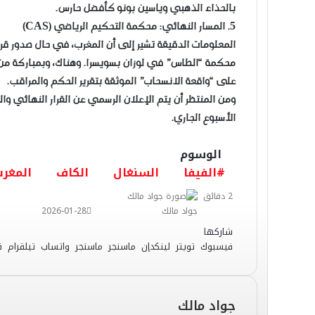
بالحذاء الذهبي وياسين بونو كأفضل حارس.
​5. المسار النهائي: محكمة التحكيم الرياضي (CAS)
​المعلومات الدقيقة تشير إلى أن المغرب، في حال صدور قرا
محكمة “الطاس” في لوزان بسويسرا. وهناك، وبمباركة من لوا
على “واقعة الانسحاب” الموثقة بتقرير الحكم والمراقب.
​ومن المنتظر أن يتم الإعلان الرسمي عن القرار النهائي وا
الأسبوع الجاري.
الوسوم
#الفيفا
السنغال
الكاف
المغر
2 دقائق
جواد مالك
2026-01-28
شاركها
فيسبوك
تويتر
لينكدإن
ماسنجر
ماسنجر
واتساب
تيلقرام
ڤ
جواد مالك