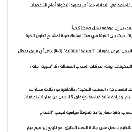
د للمنصة في البداية، مما أضر بصورة البطولة أمام الشخصيات
لية”، حيث يرى الفيفا في هذا السلوك ضربة لمشروع تطوير الكرة
​المادة 14 من قانون انضباط الفيفا: تمنح الفيفا الحق في التدخل لفرض عقوبات “الهزيمة التلقائية” (3-0) على أي فريق يعطل
ن التحقيقات، يوثق تحركات المدرب السنغالي كـ “تحريض على
​المسار التأديبي (عالية جداً): إيقاف المدرب السنغالي لمدة عام، وغرامة مالية قياسية، وإيقاف 5 لاعبين عن مباريات تصفيات
 للمغرب، وهو مسار يواجه ضغوطاً سياسية لتجنب “الصدام
بالتنظيم وحصل على جائزة اللعب النظيف، مع تتويج إبراهيم دياز