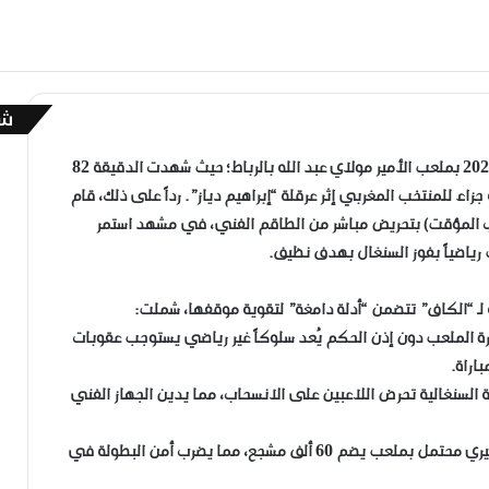
شا
إ
غ
​تتمثل جوهر القضية في أحداث نهائي كأس أمم إفريقيا 2025 بملعب الأمير مولاي عبد الله بالرباط؛ حيث شهدت الدقيقة 82
ل
جزاء للمنتخب المغربي إثر عرقلة “إبراهيم دياز”. رداً على ذلك، قام
ا
ق
حاب المؤقت) بتحريض مباشر من الطاقم الفني، في مشهد استمر
ة لـ “الكاف” تتضمن “أدلة دامغة” لتقوية موقفها، شملت:
د مغادرة الملعب دون إذن الحكم يُعد سلوكاً غير رياضي يستوجب عقوبات
اراة.
 السنغالية تحرض اللاعبين على الانسحاب، مما يدين الجهاز الفني
​تقارير أمنية: توثق خطورة الانسحاب في تأجيج شغب جماهيري محتمل بملعب يضم 60 ألف مشجع، مما يضرب أمن البطولة في