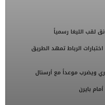
يوكا في أمسية “IBA PRO 19”
 لقب الليغا رسمياً
طموح أسود الأطلس يعانق الذهب وترشيحات عالمية تمنح المغرب أفضلية تاريخية بمونديال ألفين وستة وعشرين
اختبارات الرباط تمهد الطريق
​مدرسة الفن والهندسة تُبدع.. الزمالك يعتلي منصة المجد ويتوج بطلاً للدوري
ري ويضرب موعداً مع أرسنال
مام بايرن
أرسنال يستعيد العرش المفقود: نهاية لعنة الـ 22 عاماً وفجر عهد كروي جديد