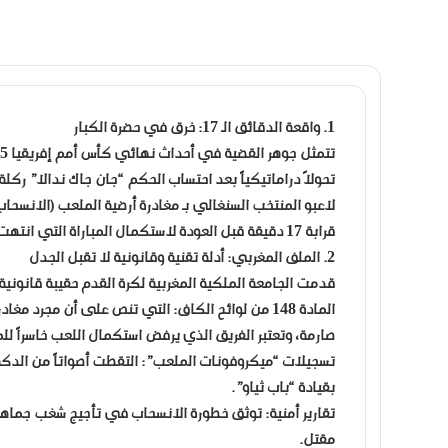
​1. واقعة الدقائق الـ 17: خرق في حضرة الكبار
تحولاً دراماتيكياً بعد احتساب الحكم “جان جاك ندالا” ركلة 
لاعبو المنتخب السنغالي بـ مغادرة أرضية الملعب (الانس
قرابة 17 دقيقة قبل العودة لاستكمال المباراة التي انتهت رياضياً بفوز السنغال بهدف نظيف.
​2. الملف المغربي: أدلة تقنية وقانونية لا تقبل الجدل
​قدمت الجامعة الملكية المغربية لكرة القدم حقيبة قانوني
​المادة 148 من لوائح الكاف: التي تنص على أن مجر
صارمة، وتعتبر الفريق الذي يرفض استكمال اللعب خاسراً للمب
​تسجيلات “ميكروفونات الملعب”: التقطت أصواتاً من الدكة
بقيادة “باب ثياو”.
مقتل.