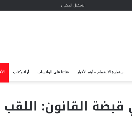
الوضع
إضافة
مقال
واتساب
TikTok
انستقرام
يوتيوب
لينكدإن
تويتر
تسجيل الدخول
المظلم
عمود
عشوائي
جانبي
استمارة الانضمام – أهم الأخبار
قناتنا على الواتساب
أراء وكتاب
الأخ
 قبضة القانون: اللقب 