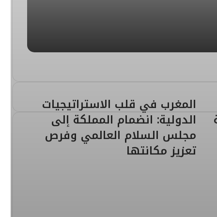
تعادل تاريخي لأسود الأطلس يزلزل كبرياء البرازيل في مونديال ألفين وستة وعشرين
ادلاً مثيراً أمام سويسرا
المغرب في قلب الاستراتيجيات
الدولية: انضمام المملكة إلى
مجلس السلام العالمي وفرص
 والزلزولي عن مونديال الأسود
تعزيز مكانتها
ات أسود الأطلس نحو المونديال