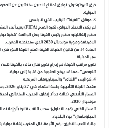
​خرق البروتوكول: توثيق امتناع لاعبين سنغاليين عن الصعو
الدولية.
​3. موقف “الفيفا”: الرقيب الذي لا ينسى
​لم يكن الاتحاد الدولي لكرة القدم (FIFA) بعيداً عن المشهد، بل إن موقفه يمثل ضغطاً كبيراً:
​حضور إنفانتينو: حضور رئيس الفيفا جعل الواقعة “قضية دو
الإفريقية وصورة مونديال 2030 الذي سيحتضنه المغرب.
سير المباراة.
​تقرير مراقب الفيفا: تم إدراج تقرير فني خاص بالفيفا ضم
الفوضى”، مما قد يرفع العقوبة من قارية إلى دولية.
​4. كواليس “الكاف” والسيناريوهات المرتقبة
​عقدت اللجنة التأديبية جلسة استماع في 27 يناير 2026، وسط انقسام في المكتب التنفيذي بالقاهرة بين ثلاثة مسارات:
مونديال 2030.
​المسار الفني (قيد التداول): سحب اللقب قانونياً وإعلانه
الدبلوماسي” بين البلدين.
​جائزة اللعب النظيف: رغم الأزمة، نال المغرب إشادة دولية 