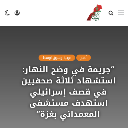
القائمة
بحث
تسجيل
ال
عن
الدخول
ال
أخبار
عربية وشرق اوسط
“جريمة في وضح النهار:
استشهاد ثلاثة صحفيين
في قصف إسرائيلي
استهدف مستشفى
المعمداني بغزة”