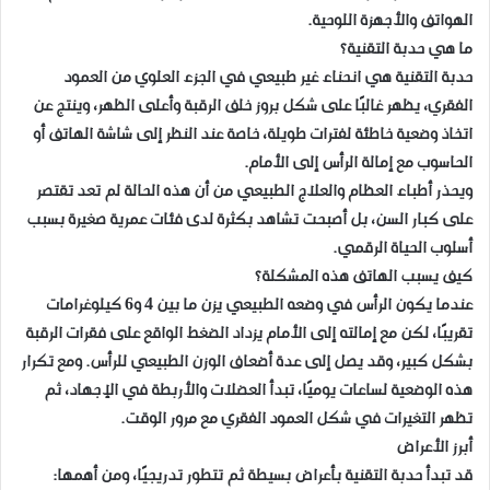
الهواتف والأجهزة اللوحية.
ما هي حدبة التقنية؟
حدبة التقنية هي انحناء غير طبيعي في الجزء العلوي من العمود
الفقري، يظهر غالبًا على شكل بروز خلف الرقبة وأعلى الظهر، وينتج عن
اتخاذ وضعية خاطئة لفترات طويلة، خاصة عند النظر إلى شاشة الهاتف أو
الحاسوب مع إمالة الرأس إلى الأمام.
ويحذر أطباء العظام والعلاج الطبيعي من أن هذه الحالة لم تعد تقتصر
على كبار السن، بل أصبحت تشاهد بكثرة لدى فئات عمرية صغيرة بسبب
أسلوب الحياة الرقمي.
كيف يسبب الهاتف هذه المشكلة؟
عندما يكون الرأس في وضعه الطبيعي يزن ما بين 4 و6 كيلوغرامات
تقريبًا، لكن مع إمالته إلى الأمام يزداد الضغط الواقع على فقرات الرقبة
بشكل كبير، وقد يصل إلى عدة أضعاف الوزن الطبيعي للرأس. ومع تكرار
هذه الوضعية لساعات يوميًا، تبدأ العضلات والأربطة في الإجهاد، ثم
تظهر التغيرات في شكل العمود الفقري مع مرور الوقت.
أبرز الأعراض
قد تبدأ حدبة التقنية بأعراض بسيطة ثم تتطور تدريجيًا، ومن أهمها: