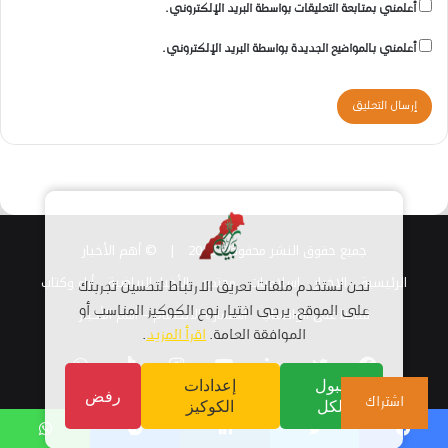
أعلمني بمتابعة التعليقات بواسطة البريد الإلكتروني.
أعلمني بالمواضيع الجديدة بواسطة البريد الإلكتروني.
جميع حقوق النشر محفوظة 2026 |
© أهم الأخبار
الرئيسية
الاخبار
اسلاميات
مجتمع
الأخبار الرياضية
أراء وكتاب
نحن نستخدم ملفات تعريف الارتباط لتحسين تجربتك
قناتنا على الواتساب
استمارة الانضمام – أهم الأخبار
على الموقع. يرجى اختيار نوع الكوكيز المناسب أو
الموافقة العامة.
اقرأ المزيد
.
فيسبوك
تويتر
لينكدإن
يوتيوب
انستقرام
TikTok
واتساب
قبول
إعدادات
رفض
اشتراك
الكل
الكوكيز