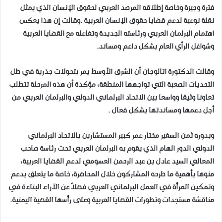
فترة وجيزة وخاصة إطلاقه المرصد العربي لحقوق الإنسان الذي يمثل
نقلة نوعية لدعم قضايا حقوق الإنسان العربية .وقالت إن هذا يعكس
اهتمام البرلمان العربي ورئاسته الجديدة وتفاعله مع القضايا العربية
وشواغل الرأي العام بشكل داعم ومساند.
وقالت الدكتورة اتالوجان أن الشرق الأوسط يمر بتحولات جذرية في ظل
التحديات الصعبة التي تواجهها المنطقة، مؤكدة أن هذه المرحلة تتطلب
تعاونا وثيقا وواسعا بين الاتحاد البرلماني الدولي والبرلمان العربي من
أجل دعمها ومساندتها بشكل فعال .
وبدوره ثمن السفير مختار عمر كبير المستشارين بالاتحاد البرلماني
الدولي الدور الهام الذي يقوم به البرلمان العربي تحت رئاسة صاحب
المعالي السيد عادل بن عبد الرحمن العسومي لدعم القضايا العربية،
منوها بأهمية ما طرحه المشاركون خلال المحاضرة، خاصة ما يتعلق بدعم
وتمكين المرأة في العمل البرلماني العربي فضلاً عن الآراء البناءة في
مناقشة مستجدات وتطورات القضايا العربية وعلى رأسها القضية اليمنية.