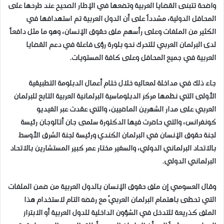
واضحة تتبنى القضايا العربية وتضعها في الإطار الصحيح عند طرحها على
المحافل الدولية، مشدداً على أن الدول العربية تم استهدافها في
الكثير من الملفات وعلى رأسهم ملف حقوق الإنسان، وهو ما مثل دافعاً
لدى البرلمان العربي للتحرك نحو بلورة رؤى فاعلة في دعم القضايا
العربية في جميع المحافل وعلى كافة المستويات.
جاء ذلك في مداخلة لمعاليه خلال ختام أعمال الدبلومة التطبيقية
الأولى التي نظمها مركز الدبلوماسية البرلمانية العربية التابع للبرلمان
العربي على مدار الشهرين الماضيين، والتي عقدت عبر الفيديو
كونفرانس، والتي حاضرت فيها الدكتورة سلمى جان أتالوجان رئيسة
لجنة حقوق الإنسان في البرلمان الكندي ورئيسة لجنة الشرق الأوسط
بالاتحاد البرلماني الدولي، والسفير مختار عمر كبير المستشارين بالاتحاد
البرلماني الدولي.
وقال العسومي إن ملف حقوق الإنسان بالدول العربية من ضمن الملفات
التي تحظى باهتمام البرلمان العربيّ مع رفضه التام لاستخدام هذا
الملف كذريعة للتدخل في الشؤون الداخلية للدول العربية أو الابتزاز