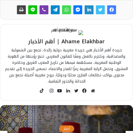
Ahame Elakhbar | أهم الأخبار
جريدة أهم الأخبار هي جريدة مغربية دولية رائدة، تجمع بين الشمولية
والمصداقية، وتلتزم بالعمل وفقًا للقانون المغربي. تنبع رؤيتها من الهوية
الوطنية المغربية، مستلهمة قيمها من تاريخ المغرب العريق وحاضره
المشرق، وتحمل الراية المغربية رمزًا للفخر والانتماء. تسعى الجريدة إلى تقديم
محتوى يواكب تطلعات القارئ محليًا ودوليًا، بروح مغربية أصيلة تجمع بين
الحداثة والجذور الثقافية.
T
i
م
ف
ت
ل
ي
ا
k
و
ي
و
ي
و
ن
T
ق
س
ي
ن
ت
س
o
ع
ب
ت
ك
ي
ت
k
ا
و
ر
د
و
ق
أخبار