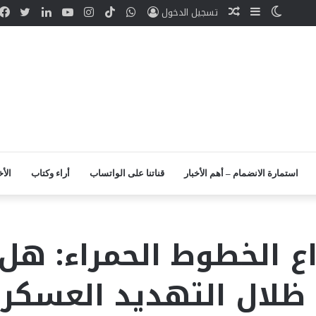
الوضع
إضافة
مقال
واتساب
TikTok
انستقرام
يوتيوب
لينكدإن
تويتر
تسجيل الدخول
المظلم
عمود
عشوائي
جانبي
استمارة الانضمام – أهم الأخبار
قناتنا على الواتساب
أراء وكتاب
الأخ
 الخطوط الحمراء: هل 
 ظلال التهديد العسكر