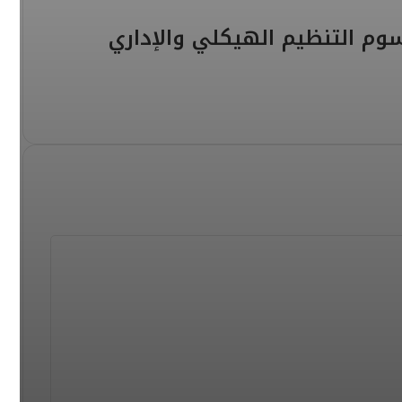
م التنظيم الهيكلي والإداري
يتين بالدار البيضاء
لبحرين وسط تدابير أمنية مشددة
ضربات جوية نوعية للتحالف تستهدف البنية العسكرية الحوثية في الحديدة