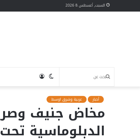
السبت, أغسطس 8 2026
الوضع
تسجيل
بحث
المظلم
الدخول
عن
أخبار
عربية وشرق اوسط
​مخاض جنيف وصراع
الدبلوماسية تحت