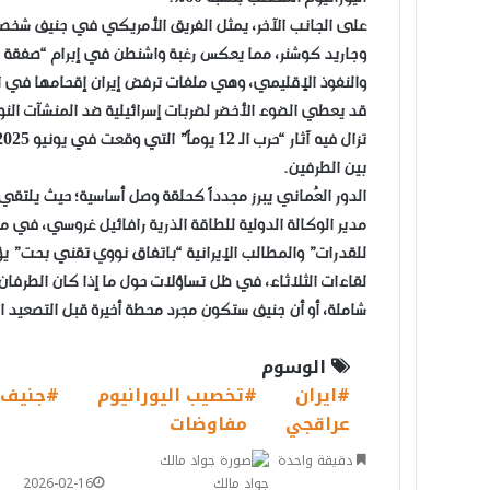
​على الجانب الآخر، يمثل الفريق الأمريكي في جنيف شخ
وجاريد كوشنر، مما يعكس رغبة واشنطن في إبرام “صفقة كبر
والنفوذ الإقليمي، وهي ملفات ترفض إيران إقحامها في الم
قد يعطي الضوء الأخضر لضربات إسرائيلية ضد المنشآت النووي
بين الطرفين.
​الدور العُماني يبرز مجدداً كحلقة وصل أساسية؛ حيث يلت
مدير الوكالة الدولية للطاقة الذرية رافائيل غروسي، في م
للقدرات” والمطالب الإيرانية “باتفاق نووي تقني بحت” يؤ
لقاءات الثلاثاء، في ظل تساؤلات حول ما إذا كان الطرفا
شاملة، أو أن جنيف ستكون مجرد محطة أخيرة قبل التصعيد ال
الوسوم
#ايران
#تخصيب اليورانيوم
#جنيف
عراقجي
مفاوضات
دقيقة واحدة
جواد مالك
2026-02-16