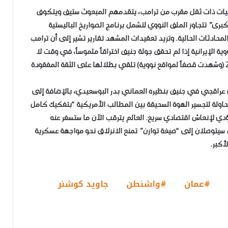
صيات ذات ثقل مقرب من ترامب، يتقدمهم المبعوث ستيف ويتكوف
ى” تتجاوز الملف النووي لتشمل برنامج الصواريخ الباليستية
حادثات الحالية. وتزيد تعقيدات المشهد تقارير تشير إلى أن ترامب
ة الإيرانية إذا لم تحقق جولة جنيف اختراقاً ملموساً، في وقت لا
تزال فيه آثار “حرب الـ 12 يوماً” التي وقعت في يونيو 2025 (وشهدت قصفاً لمواقع نووية) تلقي بظلالها على الثقة المفقودة
قي عراقجي في جنيف بنظيره العماني بدر البوسعيدي، بالإضافة إلى
حاولة لتجسير الهوة السحيقة بين المطالب الأمريكية “بتفكيك كامل
دي لإنعاش اقتصادي سريع. العالم يترقب الآن ما ستسفر عنه
ن سيتوصلان إلى “صيغة توازن” تمنع الانزلاق نحو مواجهة عسكرية
أكبر.
#عمان
#واشنطن
جاويد كوشنر