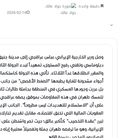
دقيقة واحدة
جواد مالك
2026-02-16
دبلوماسي وتقني رفيع المستوى، تمهيداً لبدء الجولة الثاني
والمقرر انطلاقها غداً الثلاثاء. تأتي هذه الجولة كاستك
أجواء مشحونة للغاية يطبعها “الضغط الأقصى” من جانب إدا
بل عززت وجودها العسكري في المنطقة بحاملة طائرات ثان
​تتمسك طهران في هذه المفاوضات بموقف يصفه عراقجي بأن
على أن “الاستسلام للتهديدات ليس مطروحاً”. الجانب ال
العقوبات المالية التي تخنق اقتصاده، مقابل تقديم تنازلا
تبرز “عقدة التخصيب” كأكبر عائق؛ حيث تصر واشنطن على 
اليورانيوم المخصب بنسبة 60%.