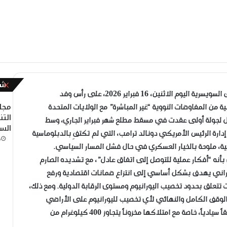
شا
إ
غ
وصل وزير الخارجية الإيراني عباس عراقجي إلى مدينة جنيف السويسرية اليوم الاثنين، 16 فبراير 2026، على رأس وفد
ل
مجل
ة من المفاوضات النووية “غير المباشرة” مع الولايات المتحدة
ا
الت
مال لجولة أولى عقدت في مسقط مطلع شهر فبراير الجاري، وسط
ق
الس
رة الرئيس الأمريكي دونالد ترامب، التي لم تكتفِ بالدبلوماسية
م
ية، ملوحة بالخيار العسكري في حال فشل المسار السياسي.
ه “أفكار عملية للتوصل إلى اتفاق عادل”، مع تشديده الصارم
إيراني يهدف بشكل أساسي إلى انتزاع ضمانات اقتصادية ورفع
ت تتعلق بحدود تخصيب اليورانيوم ومستوى الرقابة الدولية. ومع ذلك،
الوقف الكامل والنهائي لأي تخصيب لليورانيوم على الأراضي
الإيرانية، وهو ما ترفضه طهران جملة وتفصيلاً معتبرة إياه حقاً سيادياً، خاصة مع امتلاكها مخزوناً يتجاوز 400 كيلوغرام من