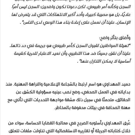
السجن وكأنه أمر طبيعي. لكن دعونا نكون واضحين: السجن ليس أمرًا
عاديًا، بل هو مصيبة كبيرة، وأحد أكبر الانتهاكات التي قد يتعرض لها
الإنسان. علينا أن نعمل على إعادة بناء هذا الوعي لدى الناس
.”
وأضاف بتأثر واضح
:
“
تهيئة المواطنين لقبول السجن كأمر طبيعي هو جريمة في حد ذاتها.
علينا أن نقف جميعًا ضد هذا التطبيع، وأن نعيد الاعتبار للحرية كقيمة
أساسية لا يمكن التنازل عنها
.”
حميد المهداوي هو اسم ارتبط بالشجاعة الإعلامية والنزاهة المهنية. منذ
بداياته في العمل الصحفي، وضع نصب عينيه مسؤولية الكشف عن
الحقائق، متحملًا في سبيل ذلك مشقة مواجهة التحديات التي تأتي مع
مهنة الصحافة في بيئات محفوفة بالمخاطر
.
عُرف المهداوي بأسلوبه الصريح في معالجة القضايا الحساسة، سواء من
خلال كتاباته الجريئة أو تقاريره الاستقصائية التي تناولت ملفات تتعلق