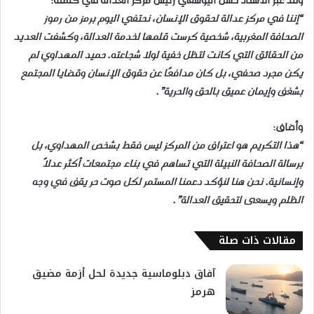
وقد عبر الأستاذ حسن اليوسفي رئيس مركز العدالة في كلمته
:
“
إننا في مركز عدالة لحقوق الإنسان، نحتفي اليوم برمز من رموز
الصحافة المغربية، شخصية كرست قلمها لخدمة العدالة، وكشفت العديد
من الحقائق التي كانت لتظل خفية لولا شجاعته. حميد المهداوي لم
يكن مجرد صحفي، بل كان مدافعًا عن حقوق الإنسان وقضايا المجتمع
بشغف وإيمان عميق بالحق والحرية
.”
وأضاف
:
“
هذا التكريم هو اعتراف من المركز ليس فقط بشخص المهداوي، بل
برسالة الصحافة النبيلة التي تساهم في بناء مجتمعات أكثر عدلاً
وإنسانية. نحن هنا لنؤكد دعمنا المستمر لكل صوت حر يقف في وجه
الظلم ويسعى لتحقيق العدالة
.”
مقالات ذات صلة
آفاق دبلوماسية جديدة لحل أزمة مضيق
هرمز