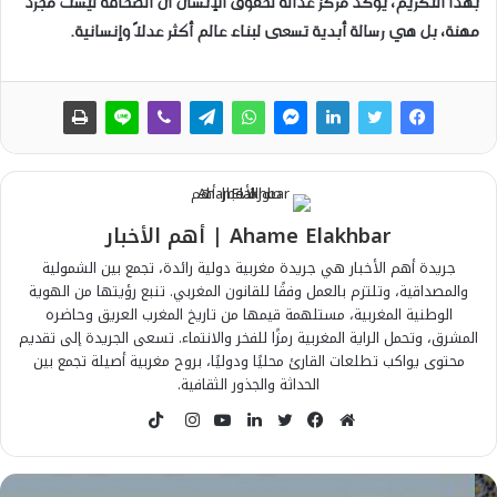
بهذا التكريم، يؤكد مركز عدالة لحقوق الإنسان أن الصحافة ليست مجرد
مهنة، بل هي رسالة أبدية تسعى لبناء عالم أكثر عدلاً وإنسانية
.
Ahame Elakhbar | أهم الأخبار
جريدة أهم الأخبار هي جريدة مغربية دولية رائدة، تجمع بين الشمولية
والمصداقية، وتلتزم بالعمل وفقًا للقانون المغربي. تنبع رؤيتها من الهوية
الوطنية المغربية، مستلهمة قيمها من تاريخ المغرب العريق وحاضره
المشرق، وتحمل الراية المغربية رمزًا للفخر والانتماء. تسعى الجريدة إلى تقديم
محتوى يواكب تطلعات القارئ محليًا ودوليًا، بروح مغربية أصيلة تجمع بين
الحداثة والجذور الثقافية.
T
i
م
ف
ت
ل
ي
ا
k
و
ي
و
ي
و
ن