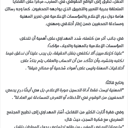
الحفل، تطرق إلى الواقع الحقوقي في المغرب، مركزًا على القضايا
المتعلقة بحرية التعبير والتضييق الذي يواجهه الصحفيون. كما وجه رسائل
هامة حول دور الإعلام والمؤسسات الإعلامية في تعزيز المهنية
ومساءلة الصحفيين ضمن إطار أخلاقي ومهني
.
في جانب آخر من كلمته، شدد المهداوي على أهمية أن تتحلى
المؤسسات الإعلامية بالمهنية والحياد، مؤكدًا
:
“
علينا كإعلاميين ألا نكتفي بنقل الحقيقة، بل يجب علينا أن ندقق فيما
نكتبه وننشره، وأن نتأكد من أن الحساب والعقاب يتم بناءً على
أخلاقيات المهنة وليس على أهواء شخصية أو مصالح ضيقة
.”
وتابع قائلًا
:
“
المهنية ليست فقط أداة لتحسين صورة الإعلام، بل هي أيضًا درع يحمي
الصحفيين من الوقوع في الأخطاء أو التعرض للمساءلة غير العادلة
.”
وفي فقرة أثارت الكثير من التفاعل، أشار المهداوي إلى تطبيع المجتمع
المغربي مع فكرة السجن، حيث قال
:
“
ما وصلنا إليه في المغرب من واقع اجتماعي يجعل المواطن يتقبل