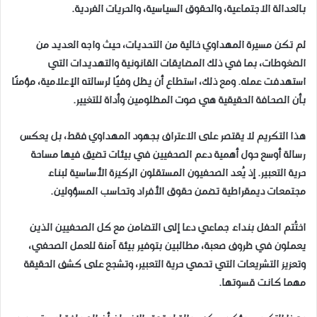
بالعدالة الاجتماعية، والحقوق السياسية، والحريات الفردية
.
لم تكن مسيرة المهداوي خالية من التحديات، حيث واجه العديد من
الضغوطات، بما في ذلك المضايقات القانونية والتهديدات التي
استهدفت عمله. ومع ذلك، استطاع أن يظل وفيًا لرسالته الإعلامية، مؤمنًا
بأن الصحافة الحقيقية هي صوت المظلومين وأداة للتغيير
.
هذا التكريم لا يقتصر على الاعتراف بجهود المهداوي فقط، بل يعكس
رسالة أوسع حول أهمية دعم الصحفيين في بيئات تضيق فيها مساحة
حرية التعبير. إذ يُعد الصحفيون المستقلون الركيزة الأساسية لبناء
مجتمعات ديمقراطية تضمن حقوق الأفراد وتحاسب المسؤولين
.
اختُتم الحفل بنداء جماعي دعا إلى التضامن مع كل الصحفيين الذين
يعملون في ظروف صعبة، مطالبين بتوفير بيئة آمنة للعمل الصحفي،
وتعزيز التشريعات التي تحمي حرية التعبير، وتشجع على كشف الحقيقة
مهما كانت قسوتها
.