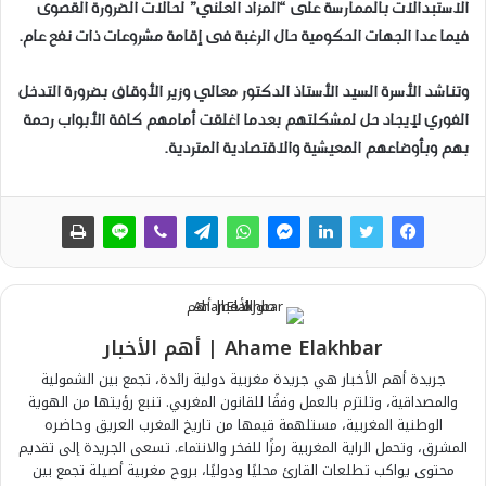
الاستبدالات بالممارسة على “المزاد العلني” لحالات الضرورة القصوى
فيما عدا الجهات الحكومية حال الرغبة فى إقامة مشروعات ذات نفع عام.
وتناشد الأسرة السيد الأستاذ الدكتور معالي وزير الأوقاف بضرورة التدخل
الفوري لإيجاد حل لمشكلتهم بعدما اغلقت أمامهم كافة الأبواب رحمة
بهم وبأوضاعهم المعيشية والاقتصادية المتردية.
Ahame Elakhbar | أهم الأخبار
جريدة أهم الأخبار هي جريدة مغربية دولية رائدة، تجمع بين الشمولية
والمصداقية، وتلتزم بالعمل وفقًا للقانون المغربي. تنبع رؤيتها من الهوية
الوطنية المغربية، مستلهمة قيمها من تاريخ المغرب العريق وحاضره
المشرق، وتحمل الراية المغربية رمزًا للفخر والانتماء. تسعى الجريدة إلى تقديم
محتوى يواكب تطلعات القارئ محليًا ودوليًا، بروح مغربية أصيلة تجمع بين