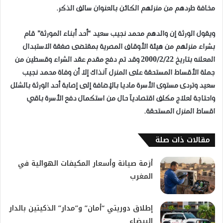
مخافة طردهم من منزلهم الكائن بالعنوان سالف الذكر.
ويقول الورثة إن والدهم محمد نجيب سعيد “أحد أبناء المورثة” قام
بشراء منزلهم من هيئة الأوقاف المصرية بمقتضى صفقة الاستبدال
المعلنه بتاريخ 2000/2/22 وقد تم دفع مقدم عقد الشراء وقسطين من
جملة الأقساط المستحقة على المنزل آنذاك إلا أن وفاة محمد نجيب
سعيد وتردى مستوى الأسرة ماديا بالإضافة إلى إصابة أحد الورثة بالشلل
واحتاجة لعلاج مكلف اقتصاديآ حال من استكمال دفع الأسرة باقي
اقساط المنزل المستحقة.
مقالات ذات صلة
أزمة صيانة وأسعار المكيفات الهوائية في
المغرب
إطلاق دوريتي “أمان” و”مدار” الذكيتين بالدار
البيضاء