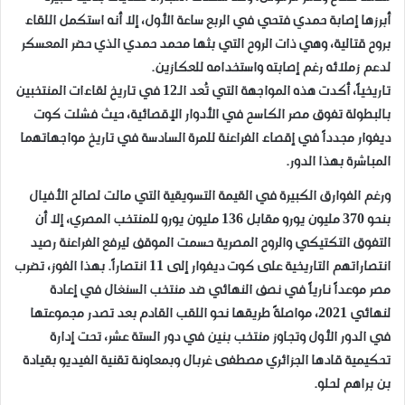
أبرزها إصابة حمدي فتحي في الربع ساعة الأول، إلا أنه استكمل اللقاء
بروح قتالية، وهي ذات الروح التي بثها محمد حمدي الذي حضر المعسكر
لدعم زملائه رغم إصابته واستخدامه للعكازين.
​تاريخياً، أكدت هذه المواجهة التي تُعد الـ12 في تاريخ لقاءات المنتخبين
بالبطولة تفوق مصر الكاسح في الأدوار الإقصائية، حيث فشلت كوت
ديفوار مجدداً في إقصاء الفراعنة للمرة السادسة في تاريخ مواجهاتهما
المباشرة بهذا الدور.
ورغم الفوارق الكبيرة في القيمة التسويقية التي مالت لصالح الأفيال
بنحو 370 مليون يورو مقابل 136 مليون يورو للمنتخب المصري، إلا أن
التفوق التكتيكي والروح المصرية حسمت الموقف ليرفع الفراعنة رصيد
انتصاراتهم التاريخية على كوت ديفوار إلى 11 انتصاراً. بهذا الفوز، تضرب
مصر موعداً نارياً في نصف النهائي ضد منتخب السنغال في إعادة
لنهائي 2021، مواصلةً طريقها نحو اللقب القادم بعد تصدر مجموعتها
في الدور الأول وتجاوز منتخب بنين في دور الستة عشر، تحت إدارة
تحكيمية قادها الجزائري مصطفى غربال وبمعاونة تقنية الفيديو بقيادة
بن براهم لحلو.