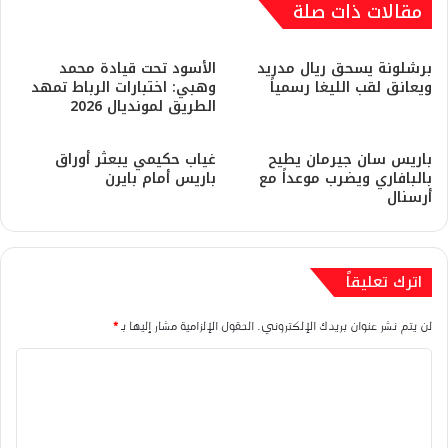
مقالات ذات صلة
برشلونة يسحق ريال مدريد
​الأسود تحت قيادة محمد
ويعانق لقب الليغا رسمياً
وهبي: اختبارات الرباط تمهد
الطريق لمونديال 2026
باريس سان جيرمان يطيح
غياب حكيمي يبعثر أوراق
بالبافاري ويضرب موعداً مع
باريس أمام بايرن
أرسنال
اترك تعليقاً
لن يتم نشر عنوان بريدك الإلكتروني.
الحقول الإلزامية مشار إليها بـ
*
ا
ل
ت