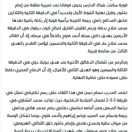
قوية سكنت شباك الحارس يحيى فوفانا بعد تمريرة متقنة من إمام
عاشور، وقبل نهاية الشوط الأول وتحديداً في الدقيقة الثانية والثلاثين
ضاعف المدافع رامي ربيعة النتيجة برأسية قوية إثر ركلة ركنية نفذها
محمد صلاح بدقة، ورغم تقليص الفارق لصالح كوت ديفوار في الدقيقة
الأربعين بهدف ذاتي سجله أحمد فتوح بالخطأ في مرماه، إلا أن القائد
محمد صلاح عاد في الدقيقة الثانية والخمسين ليؤمن التقدم بالهدف
الثالث من متابعة قريبة.
وبالرغم من اشتعال الدقائق الأخيرة بعد هدف جويلا دوي في الدقيقة
الثالثة والسبعين وهو الهدف الثاني للأفيال، إلا أن الدفاع المصري حافظ
على صموده حتى صافرة النهاية.
اعتمد المدرب حسام حسن في هذا اللقاء على رسم تكتيكي تمثل في
طريقة 5-3-2 لضمان الصلابة الدفاعية، حيث تواجد محمد الشناوي في
حراسة المرمى ومن أمامه خماسي دفاعي يضم محمد هاني ورامي
ربيعة وحسام عبد المجيد وياسر إبراهيم وأحمد فتوح، بينما تشكل الوسط
من مروان عطية وحمدي فتحي وإمام عاشور خلف الثنائي الهجومي
محمد صلاح وعمر مرموش. وقد شهدت المباراة تحديات بدنية كبيرة