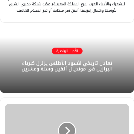
للشعراء والأدباء العرب (فرع المملكة المغربية). عضو شبكة محرري الشرق
الأوسط وشمال إفريقيا. أمين سر منظمة أواصر السلام العالمية
الأخبار الرياضية
تعادل تاريخي لأسود الأطلس يزلزل كبرياء
البرازيل في مونديال ألفين وستة وعشرين