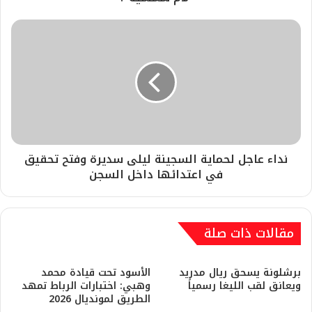
نداء عاجل لحماية السجينة ليلى سديرة وفتح تحقيق
في اعتدائها داخل السجن
مقالات ذات صلة
برشلونة يسحق ريال مدريد
​الأسود تحت قيادة محمد
ويعانق لقب الليغا رسمياً
وهبي: اختبارات الرباط تمهد
الطريق لمونديال 2026