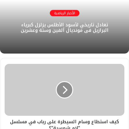
الأخبار الرياضية
تعادل تاريخي لأسود الأطلس يزلزل كبرياء
البرازيل في مونديال ألفين وستة وعشرين
كيف استطاع وسام السيطرة على رباب في مسلسل
"لام شمسية"؟