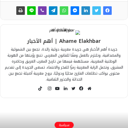
Ahame Elakhbar | أهم الأخبار
جريدة أهم الأخبار هي جريدة مغربية دولية رائدة، تجمع بين الشمولية
والمصداقية، وتلتزم بالعمل وفقًا للقانون المغربي. تنبع رؤيتها من الهوية
الوطنية المغربية، مستلهمة قيمها من تاريخ المغرب العريق وحاضره
المشرق، وتحمل الراية المغربية رمزًا للفخر والانتماء. تسعى الجريدة إلى تقديم
محتوى يواكب تطلعات القارئ محليًا ودوليًا، بروح مغربية أصيلة تجمع بين
الحداثة والجذور الثقافية.
T
i
م
ف
ت
ل
ي
ا
k
و
ي
و
ي
و
ن
T
ق
س
ي
ن
ت
س
o
ع
ب
ت
ك
ي
ت
k
ا
و
ر
د
و
ق
سياسة