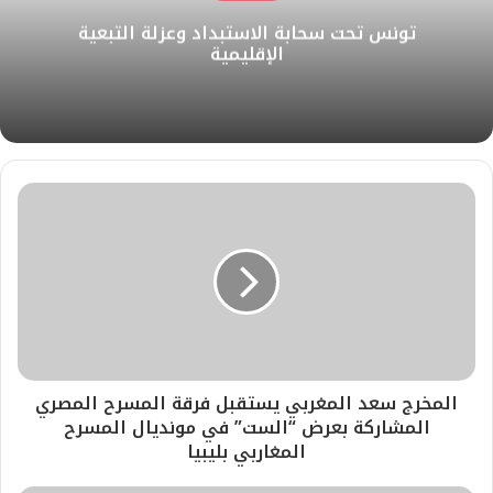
ل
ك
إ
ب
ر
تونس تحت سحابة الاستبداد وعزلة التبعية
و
ن
ا
الإقليمية
ي
م
ب
المخرج سعد المغربي يستقبل فرقة المسرح المصري
المشاركة بعرض “الست” في مونديال المسرح
المغاربي بليبيا