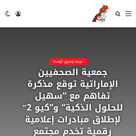
القائمة
بحث
تسجيل
ال
عن
الدخول
ال
عربية وشرق اوسط
جمعية الصحفيين
الإماراتية توقع مذكرة
تفاهم مع “سهيل
للحلول الذكية” و”كيو 2″
لإطلاق مبادرات إعلامية
رقمية تخدم مجتمع