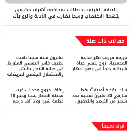
النيابة الفرنسية تطالب بمحاكمة أشرف حكيمي
بتهمة الاغتصاب وسط تضارب في الأدلة والروايات
مقالات ذات صلة
​جريمة مروعة تهز مدينة
عشرون سنة سجناً نافذة
المحمدية.. زوج ينهي حياة
لطبيب فاس النفسي المتورط
شريكته ذبحاً في وضح النهار
في جناية الاتجار بالبشر
والاستغلال الجنسي لمريضاته
سلا.. يقظة أمنية تُسقط
إيقاف مروج مخدرات قرب
سارقي 30 مليون سنتيم بعد
محطة القطار بسلا وحجز 18
شهر من الترصد والتحقيق.
قطعة شيرا و22 ألف درهم
اترك تعليقاً