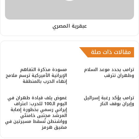
عبقرية المصري
مقالات ذات صلة
ترامب يحدد موعد السلام
مسودة مذكرة التفاهم
وطهران تترقب
الإيرانية الأميركية ترسم ملامح
إنهاء الحرب بالمنطقة
ترامب يؤكد رغبة إسرائيل
غموض يلف قيادة طهران في
وإيران بوقف النار
اليوم الـ100 للحرب: اعتراف
إيراني رسمي بخطورة إصابة
المرشد مجتبى خامنئي
وواشنطن تُسقط مسيرتين في
مضيق هرمز