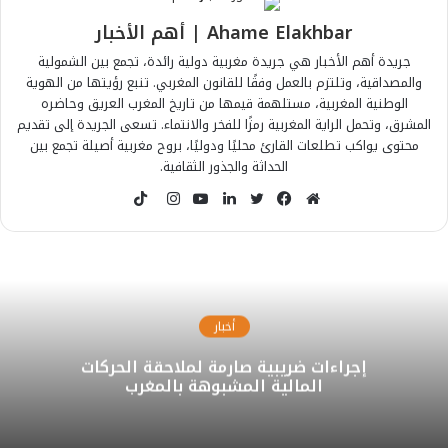
Ahame Elakhbar | أهم الأخبار
جريدة أهم الأخبار هي جريدة مغربية دولية رائدة، تجمع بين الشمولية
والمصداقية، وتلتزم بالعمل وفقًا للقانون المغربي. تنبع رؤيتها من الهوية
الوطنية المغربية، مستلهمة قيمها من تاريخ المغرب العريق وحاضره
المشرق، وتحمل الراية المغربية رمزًا للفخر والانتماء. تسعى الجريدة إلى تقديم
محتوى يواكب تطلعات القارئ محليًا ودوليًا، بروح مغربية أصيلة تجمع بين
الحداثة والجذور الثقافية.
T
i
م
ف
ت
ل
ي
ا
k
و
ي
و
ي
و
ن
T
ق
س
ي
ن
ت
س
o
ع
ب
ت
ك
ي
ت
k
ا
و
ر
د
و
ق
أخبار
ل
ك
إ
ب
ر
إجراءات ضريبية صارمة لملاحقة الحركات
و
ن
ا
المالية المشبوهة بالمغرب
ي
م
ب