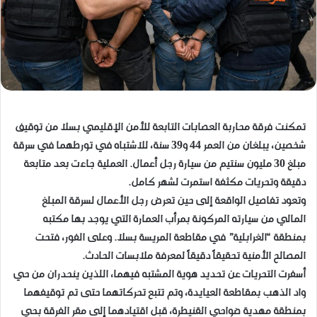
تمكنت فرقة محاربة العصابات التابعة للأمن الإقليمي بسلا من توقيف
شخصين، يبلغان من العمر 44 و39 سنة، للاشتباه في تورطهما في سرقة
مبلغ 30 مليون سنتيم من سيارة رجل أعمال. العملية جاءت بعد متابعة
دقيقة وتحريات مكثفة استمرت لشهر كامل.
وتعود تفاصيل الواقعة إلى حين تعرض رجل الأعمال لسرقة المبلغ
المالي من سيارته المركونة بمرأب العمارة التي يوجد بها مكتبه
بمنطقة “الغرابلية” في مقاطعة المريسة بسلا. وعلى الفور، فتحت
المصالح الأمنية تحقيقاً دقيقاً لمعرفة ملابسات الحادث.
أسفرت التحريات عن تحديد هوية المشتبه فيهما، اللذين ينحدران من حي
واد الذهب بمقاطعة العيايدة، وتم تتبع تحركاتهما حتى تم توقيفهما
بمنطقة مهدية ضواحي القنيطرة، قبل اقتيادهما إلى مقر الفرقة بحي