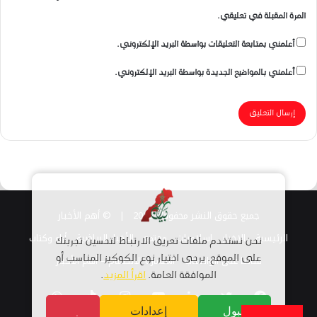
المرة المقبلة في تعليقي.
أعلمني بمتابعة التعليقات بواسطة البريد الإلكتروني.
أعلمني بالمواضيع الجديدة بواسطة البريد الإلكتروني.
جميع حقوق النشر محفوظة 2026 |
© أهم الأخبار
الرئيسية
الاخبار
اسلاميات
مجتمع
الأخبار الرياضية
أراء وكتاب
نحن نستخدم ملفات تعريف الارتباط لتحسين تجربتك
قناتنا على الواتساب
استمارة الانضمام – أهم الأخبار
على الموقع. يرجى اختيار نوع الكوكيز المناسب أو
الموافقة العامة.
اقرأ المزيد
.
فيسبوك
تويتر
لينكدإن
يوتيوب
انستقرام
TikTok
واتساب
قبول
إعدادات