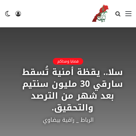
القائمة
بحث
تسجيل
ال
عن
الدخول
ال
قضايا ومحاكم
سلا.. يقظة أمنية تُسقط
سارقي 30 مليون سنتيم
بعد شهر من الترصد
والتحقيق.
الرباط _ راقية بيضاوي