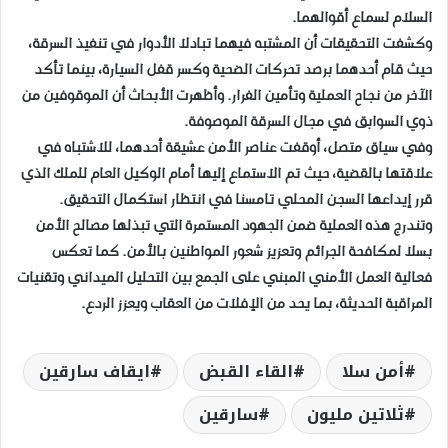
السلام لسماع أقوالهما.
وكشفت التحقيقات أن المشتبه فيهما تبادلا الأدوار في تنفيذ السرقة،
حيث قام أحدهما برصد تحركات الضحية وكسر قفل السيارة، بينما تأكد
الآخر من نجاح العملية وتأمين الفرار. وأظهرت الأبحاث أن الموقوفين من
ذوي السوابق في مجال السرقة الموصوفة.
وفي سياق متصل، أوقفت عناصر الأمن عشيقة أحدهما، للاشتباه في
علاقتها بالقضية، حيث تم الاستماع إليها أمام الوكيل العام للملك الذي
قرر إيداعها السجن المحلي تامسنا في انتظار استكمال التحقيق.
وتندرج هذه العملية ضمن الجهود المستمرة التي تبذلها مصالح الأمن
بسلا لمكافحة الجرائم وتعزيز شعور المواطنين بالأمن. كما تعكس
فعالية العمل الأمني المبني على الجمع بين التحليل الميداني وتقنيات
المراقبة الحديثة، بما يحد من الإفلات من العقاب ويعزز الردع.
أمن سلا
القاء القبض
ايقاف سارقين
ثلاتين مليون
سارقين