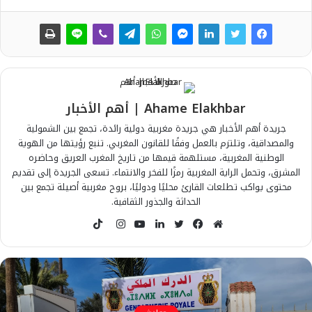
Ahame Elakhbar | أهم الأخبار
جريدة أهم الأخبار هي جريدة مغربية دولية رائدة، تجمع بين الشمولية
والمصداقية، وتلتزم بالعمل وفقًا للقانون المغربي. تنبع رؤيتها من الهوية
الوطنية المغربية، مستلهمة قيمها من تاريخ المغرب العريق وحاضره
المشرق، وتحمل الراية المغربية رمزًا للفخر والانتماء. تسعى الجريدة إلى تقديم
محتوى يواكب تطلعات القارئ محليًا ودوليًا، بروح مغربية أصيلة تجمع بين
الحداثة والجذور الثقافية.
T
i
م
ف
ت
ل
ي
ا
k
و
ي
و
ي
و
ن
T
ق
س
ي
ن
ت
س
o
ع
ب
ت
ك
ي
ت
k
ا
و
ر
د
و
ق