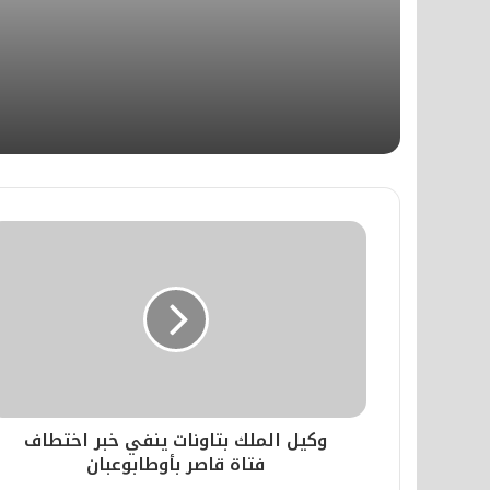
منذ أسبوعين
​صدى الإبادة في قاعات نيويورك وس
منذ أسبوعين
فلسفة التواصل الحضاري وآليات الخط
منذ أسبوعين
القوة الحامية: قراءة في مقتل مغرب
وكيل الملك بتاونات ينفي خبر اختطاف
منذ 3 أسابيع
فتاة قاصر بأوطابوعبان
اعتداء واستيلاء على شاطئ المنصور