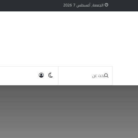
الجمعة, أغسطس 7 2026
الوضع
تسجيل
بحث
المظلم
الدخول
عن