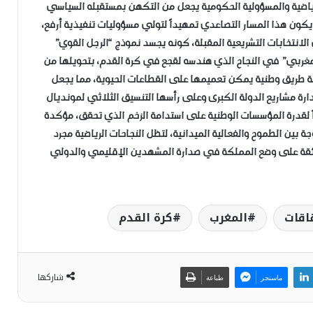
لرياضية والمسؤولية الحكومية يجعل من التكهن بمستقبله السياسي
 أن يكون هذا المسار التصاعدي تمهيداً لتولي مسؤوليات تنفيذية أرفع،
لانتخابات التشريعية المقبلة، كونه يجسد نموذج “الرجل القوي”
لمغربي” في النجاح الذي هندسه لقجع في كرة القدم، بتحويلها من
خارطة طريق وطنية يمكن تعميمها على القطاعات الحيوية، مما يجعل
دارة مشاريع الدولة الكبرى وعلى رأسها التنسيق الثلاثي لمونديال
قيقياً لقدرة المؤسسات الوطنية على استدامة الزخم الذي تحقق، مؤكدة
 بين الطموح والفعالية الميدانية، لتظل النجاحات الرياضية مجرد
 فائقة على وضع المملكة في صدارة المشهدين الإقليمي والدولي
اقات
المغرب
كرة القدم
شاركها
ماسنجر
طباعة