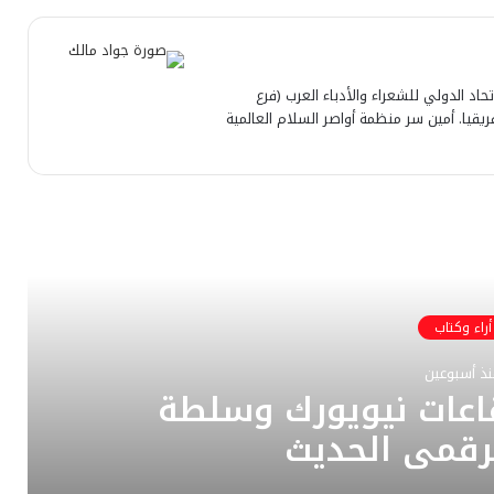
تحاد الدولي للشعراء والأدباء العرب (فرع
قيا. أمين سر منظمة أواصر السلام العالمية
رأ التالي
أراء وكتاب
نذ أسبوعين
قاعات نيويورك وسلطة
رقمي الحديث