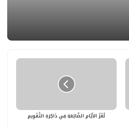
لطة الخطاب الرقمي الحديث
اب الحواري في الفكر الإسلامي المعاصر
ي بإيطاليا وصرخة المواطن خارج الحدود
لُغْزُ الأَيَّامِ الضَّائِعَةِ فِي ذَاكِرَةِ التَّقْوِيمِ
ية يفسد عطلة عائلة مغربية