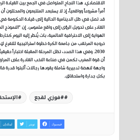
الاقتصادي. هذا النجاح المتواصل في الجمع بين القيادة ا
أمراً مشروعاً وواقعياً، إذ لا يستبعد المتتبعون والمحللون
قد تصل في ظل الدينامية الحالية إلى قيادة الحكومة في ا
القادر على تحويل الرؤى إلى واقع ملموس. إن “النموذج ا
الهواية إلى الاحترافية العالمية، بات يُنظر إليه اليوم ك
خروجه المرتقب من جامعة الكرة خطوة استراتيجية للتفرغ لإ
2030. وفي هذا الصدد، تظل المرحلة المقبلة اختباراً ح
أن قوة المغرب تكمن في صناعة النخب القادرة على المزاوجة
واجهة لنهضة تدبيرية شاملة يقودها رجالات أثبتوا قدرة
بكل جدارة واستحقاق.
#فوزي لقجع
الإستحق
فيسبوك
تويتر
لينكدإن