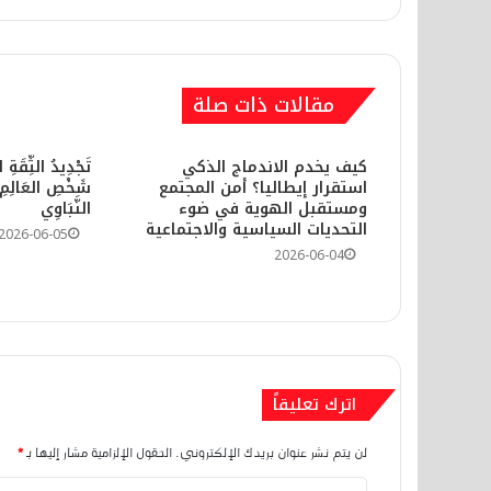
منذ 3 أسابيع
مقالات ذات صلة
كيف يخدم الاندماج الذكي
تَجْدِيدُ الثِّقَةِ 
استقرار إيطاليا؟ أمن المجتمع
شَخْصِ العَالِمِ ا
2026-07-03
ومستقبل الهوية في ضوء
النَّبَاوِي
حين تغدو الملاعب ساحة للضغائن وتس
التحديات السياسية والاجتماعية
2026-06-05
2026-06-04
2026-06-30
كيف فرضت كرة القدم المغربية واقعاً
اترك تعليقاً
2026-06-29
لن يتم نشر عنوان بريدك الإلكتروني.
الحقول الإلزامية مشار إليها بـ
*