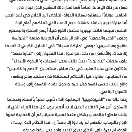
قلب القارة عليهم، ولم يفلح “التكريم البخس” الذي قدموه لاحقاً في
غسل عار تلك الإهانة، تماماً كما فعل ذلك المشجع الذي تبول في
الملعب موثقاً استهتاره بسيادة الدولة، ليتلقى الرد الحازم في لمح البصر.
​أما مباراة نيجيريا، فقد كشفت حجم الرعب الذي تملكهم أمام قوة
الخصم، فبينما كانت نيجيريا تستحق الفوز فنياً، أجمع المعلق والجمهور
وحتى “الحجر والحصى” في الجزائر على أن الهزيمة صنيعة “الكولسة
ولقجع وموتسيبي”؛ وهي “ماركة مسجلة” في التحليل الكروي لا تجدها
إلا هناك. والأنكى من ذلك، هو تحول هذا الهذيان إلى “تجارة بخسة”
على منصات “تيك توك”، حيث باتت بعض السيدات و”الإخوة الأعداء”
يقتاتون على سب المغرب في بث مباشر، مستجدين “الدعم والتكبيس”
من المتابعين مقابل كيل الشتائم للمملكة؛ في مشهد ساخر يعكس
واقع شعب يبخس نفسه قبل غيره، ويحول عقده النفسية إلى وسيلة
للتسول الرقمي.
​إنها حالة من “الشيزوفرينيا” الجماعية التي تُغيب شعباً بأكمله، وتدفعنا
للتساول: أين هم العقلاء الذين لا بد أنهم يرون كل هذا الهراء الذي لا
يقبله منطق؟ فالمغرب يشكل عقدة نفسية عصية، رغم أن المغاربة غمروا
الزوار بالترحاب، لكنهم لم يزدادوا إلا تعنتاً. إن هذا النظام الذي يدعي
القوة، لم يجرؤ على النطق بحرف تنديد واحد حين سقط صديقه