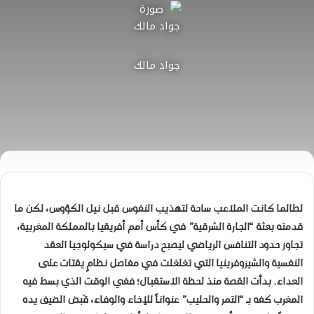
جواد مالك
​لطالما كانت الملاعب ساحة لتهذيب النفوس قبل نيل الكؤوس، لكن ما
قدمته بعثة “الجارة الشرقية” في كأس أمم أفريقيا بالمملكة المغربية،
تجاوز حدود التنافس الرياضي ليصبح دراسة في سيكولوجيا العقد
النفسية والشيزوفرينيا التي تغلغلت في مفاصل نظامٍ يقتات على
العداء. بدأت القصة منذ لحظة الاستقبال؛ ففي الوقت الذي بسط فيه
المغرب كفه بـ “التمر والحليب” عنواناً للإخاء والوفاء، قَبض الضيف يده