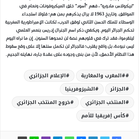
“نيكولاس مادورو”، فهم “أسود” خلف الميكروفونات ونعام في
المواقف. وتاريخ 1963 لا يزال يذكرهم بمن هم؛ فلولا استجداء
الوسطاء للملك الحسن الثاني لوقف الحرب، لكانت الإمبراطورية المغربية
تحكم الجزائر اليوم. ويكفي ذكر اسم الجنرال إدريس بنعمر العلمي
ليتقزموا، فقد ترك في قلوبهم غصة لن تمحوها السنون. إن ما نراه اليوم
ليس نبوءة، بل واقع يقترب؛ فالجزائر لن تكمل سنتها إلا على وقع سقوط
هذا النظام الأحمق، لأن من بنى وجوده على عقدة جاره، نهايته الجحيم.
#المغرب والمغاربة
الإعلام الجزائري
الجزائر
الشيزوفرينيا
المنتخب الجزائري
خروج المنتخب الجزائري
كأس إفريقيا للأمم