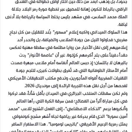
جحوداً، بل وذهب أبعد من ذلك حين اختار أولى خطواته في الفندق
الراقي بالرباط لتكون إهانة للمضيف عبر تغطية صورة رمز البلاد جلالة
الملك محمد السادس، في مشهد بئيس يخلط السياسة بالرياضة بلا أدنى
لباقة.
​هذا السلوك الميداني واكبه إعلام “مسعور” جُند للتقليل من كل نجاح
مغربي؛ فحاولوا النيل من جودة الملاعب والضيافة، بل وانحدر أحد
إعلامييهم إلى نقل الأخبار من زوايا مظلمة في سقطة مهنية تعكس
حقداً دفيناً على بلدٍ أكرمهم كإخوة. غير أن “عاصمة الأنوار” ردت
بالبرهان لا باللسان؛ إذ حبس العالم أنفاسه أمام ملاعب مبهرة صمدت
أمام الأمطار الطوفانية التي قد تُغرق بطولات كبرى، لتلجم جودة
التقنيات المغربية أفواه المأجورين، وتدفع مكتب التحقيقات الأمريكي
لفحصها من أجل نقل هذه التجربة الرائدة إلى مونديال 2026.
​ولم تكن سقطات المنتخب الجزائري في الميدان بأقل شأناً، فقد تركوا
في كل مباراة أثراً من الفضائح؛ فمن سرقة الكرة التي رآها العالم
وأنكروها بزعم “الذكاء الاصطناعي”، إلى الفعل الشنيع للاعب “محمد
أمين عمورة” الذي قام بحركة غير رياضية تجاه أشهر مشجع كونغولي
يمثل رمزية الزعيم الأفريقي “باتريس لومومبا”. هذا الاستفزاز السافر