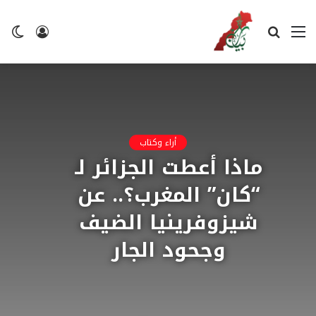
القائمة
بحث
تسجيل
ال
عن
الدخول
ال
أراء وكتاب
​ماذا أعطت الجزائر لـ
“كان” المغرب؟.. عن
شيزوفرينيا الضيف
وجحود الجار