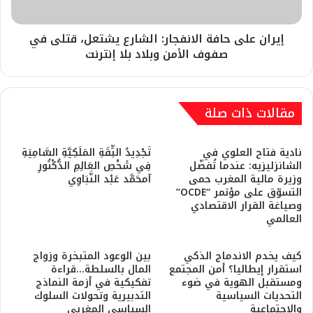
إيران على حافة الانفجار: الشارع يشتعل، قتلى في
صفوف الأمن وبلاد بلا إنترنت
مقالات ذات صلة
نادية فتاح العلوي في
تَجْدِيدُ الثِّقَةِ المَلَكِيَّةِ السَّامِيَةِ
الشانزليزيه: عندما تُفضّل
فِي شَخْصِ العَالِمِ الدُّكْتُورِ
وزيرة مالية المغرب حمى
آمحَمَّد عَبْد النَّبَاوِي
التسوّق على مؤتمر “OCDE”
وصياغة القرار الاقتصادي
العالمي
كيف يخدم الاندماج الذكي
بين الوعود المتبخرة وزواج
استقرار إيطاليا؟ أمن المجتمع
المال بالسلطة…قراءة
ومستقبل الهوية في ضوء
تفكيكية في أزمة النماذج
التحديات السياسية
التدبيرية وتحولات السلوك
والاجتماعية
السياسي المغربي