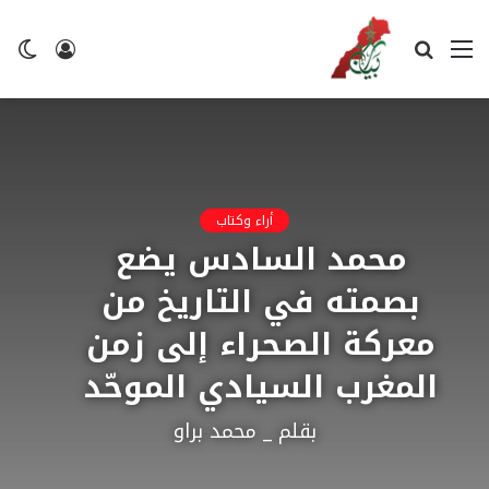
القائمة
بحث
تسجيل
ال
عن
الدخول
ال
أراء وكتاب
محمد السادس يضع
بصمته في التاريخ من
معركة الصحراء إلى زمن
المغرب السيادي الموحّد
بقلم _ محمد براو