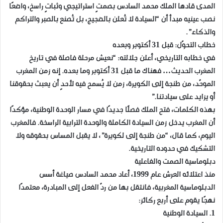
المدى قادها الملك محمد السادس بصمتٍ استراتيجي وثباتٍ راسخ، واضعًا
نصب عينيه مبدأ أن “السيادة لا تُعلن بالضجيج، بل تُصنع بالصبر والتراكم
والذكاء”.
خطاب التحوّل: قبل 31 أكتوبر وبعده
في خطابه التاريخي، أعلن جلالته: “نعيش مرحلة فاصلة في تاريخ
المغرب الحديث… فهناك ما قبل 31 أكتوبر وما بعده. إنه زمن المغرب
الموحّد، من طنجة إلى الكويرة، زمن لا يُسمح فيه لأحدٍ أن يعبث بحقوقنا
أو يزايد على سيادتنا.”
بهذه الكلمات، فتح الملك فصلًا جديدًا في مسار الوحدة الوطنية، مؤكدًا
أن المغرب يدخل زمن السيادة الكاملة والوحدة الترابية الراسخة. فالمغرب
اليوم، كما قال، “من طنجة إلى لكويرة”، لا يقبل المساس بحقوقه ولا
التشكيك في حدوده التاريخية.
دبلوماسية الصمت والفاعلية
منذ اعتلائه العرش عام 1999، أعاد محمد السادس صياغة أسس
الدبلوماسية المغربية، فانتقل بها من ردّ الفعل إلى المبادرة، معتمدًا
نهجًا يقوم على أربع ركائز:
1. السيادة الوطنية