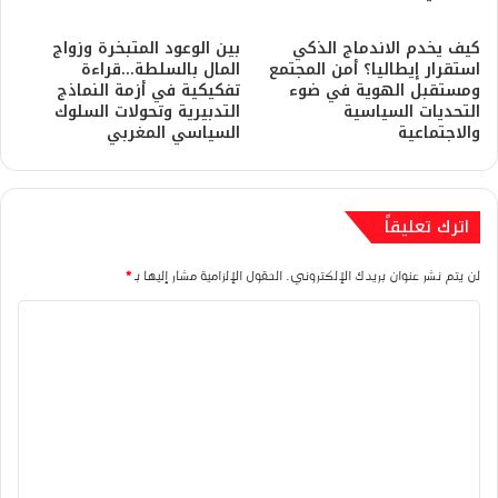
كيف يخدم الاندماج الذكي
بين الوعود المتبخرة وزواج
استقرار إيطاليا؟ أمن المجتمع
المال بالسلطة…قراءة
ومستقبل الهوية في ضوء
تفكيكية في أزمة النماذج
التحديات السياسية
التدبيرية وتحولات السلوك
والاجتماعية
السياسي المغربي
اترك تعليقاً
لن يتم نشر عنوان بريدك الإلكتروني.
الحقول الإلزامية مشار إليها بـ
*
ا
ل
ت
ع
ل
ي