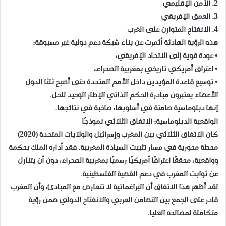
2. الأمن الإقليمي
3. العمق الإفريقي
4. الانفتاح المتوازن على الغرب
هذه الرؤية الهادئة أثمرت عن بناء شبكة دعم دولية غير مسبوقة:
• عودة قوية إلى الاتحاد الإفريقي،
• اعتراف أمريكي تاريخي بمغربية الصحراء،
• توسيع قاعدة المؤيدين داخل الأمم المتحدة حتى أصبح ثلثا الدول
الأعضاء يعتبرون مبادرة الحكم الذاتي الإطار الوحيد للحل.
إنها دبلوماسية صامتة في أسلوبها، صاخبة في نتائجها.
الواقعية الدبلوماسية: الاتفاق الثلاثي نموذجًا
كان الاتفاق الثلاثي بين المغرب وإسرائيل والولايات المتحدة (2020)
محطة محورية في مسار تثبيت السيادة المغربية. فقد أداره الملك بحكمة
وواقعية، محققًا اعترافًا أمريكيًا رسميًا بمغربية الصحراء، دون أن يتنازل
عن ثوابت المغرب في دعم القضية الفلسطينية.
لقد أظهر هذا الاتفاق أن البراغماتية لا تتعارض مع المبادئ، وأن المغرب
قادر على الجمع بين التضامن العربي والانفتاح الدولي ضمن رؤية
متكاملة لمصالحه العليا.