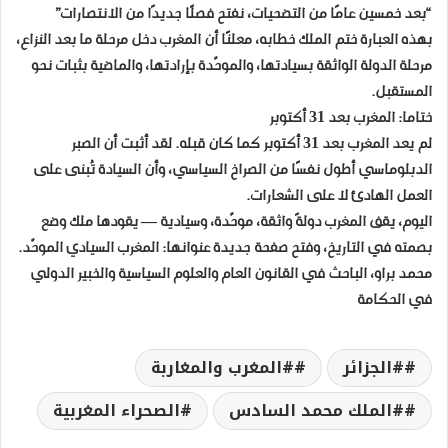
“بعد خمسين عامًا من التضحيات، نفتح فصلًا جديدًا من الانتصارات”
بهذه العبارة ختم الملك خطابه، معلنًا أن المغرب دخل مرحلة ما بعد النزاع،
مرحلة الدولة الواثقة بسيادتها، والموحّدة بإرادتها، والماضية بثبات نحو
المستقبل.
ختاما: المغرب بعد 31 أكتوبر
لم يعد المغرب بعد 31 أكتوبر كما كان قبله. لقد أثبت أن الصبر
الدبلوماسي أطول نفسًا من الصراخ السياسي، وأن السيادة تُبنى على
العمل الهادئ لا على الشعارات.
اليوم، يقف المغرب دولةً واثقة، موحّدة، وسيادية — يقودها ملك وضع
بصمته في التاريخ، وفتح صفحة جديدة عنوانها: المغرب السيادي الموحّد.
محمد براو، الباحث في القانون العام والعلوم السياسية والخبير الدولي
في الحكامة
#الجزائر
#المغرب والمغاربة
#الملك محمد السادس
الصحراء المغربية