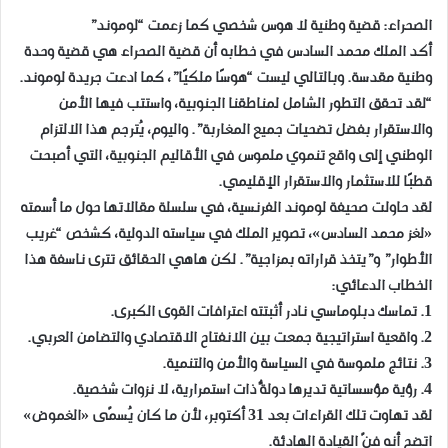
الصحراء: قضية وطنية لا هوس شخصي كما زعمت “لوموند”
أكد الملك محمد السادس في خطابه أن قضية الصحراء هي قضية وحدة
وطنية مقدسة. وبالتالي ليست “هوسًا ملكيًا”، كما ادعت جريدة لوموند.
“لقد تحقق التطور الشامل لمناطقنا الجنوبية، واستتب فيها الأمن
والاستقرار بفضل تضحيات جميع المغاربة”. واليوم، يُترجم هذا الالتزام
الوطني إلى واقع تنموي ملموس في الأقاليم الجنوبية، التي أصبحت
قطبًا للاستثمار والاستقرار الإقليمي.
لقد حاولت صحيفة لوموند الفرنسية، في سلسلة مقالاتها حول ما أسمته
«لغز محمد السادس»، تصوير الملك في سياسته الدولية، كشخص “غريب
الأطوار” و”يتخذ قراراته بمزاجية”. لكن هاهي الحقائق تترى ناسفة هذا
الخطاب الدعائي:
1. تماسك دبلوماسي نادر أثبتته اعترافات القوى الكبرى.
2. واقعية استراتيجية جمعت بين الانفتاح الاقتصادي والتضامن العربي.
3. نتائج ملموسة في السياسة والأمن والتنمية.
4. رؤية مؤسساتية تديرها دولةٌ ذات استمرارية، لا نزوات شخصية.
لقد تهاوت تلك القراءات بعد 31 أكتوبر، لأن ما كان يُسمّى «الغموض»
اتضح أنه فنّ القيادة الهادئة.