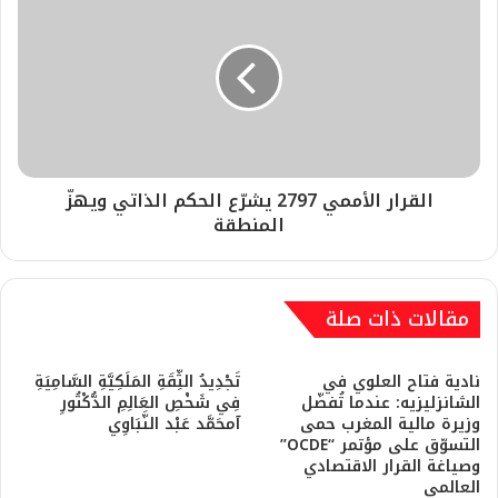
القرار الأممي 2797 يشرّع الحكم الذاتي ويهزّ
المنطقة
مقالات ذات صلة
نادية فتاح العلوي في
تَجْدِيدُ الثِّقَةِ المَلَكِيَّةِ السَّامِيَةِ
الشانزليزيه: عندما تُفضّل
فِي شَخْصِ العَالِمِ الدُّكْتُورِ
وزيرة مالية المغرب حمى
آمحَمَّد عَبْد النَّبَاوِي
التسوّق على مؤتمر “OCDE”
وصياغة القرار الاقتصادي
العالمي