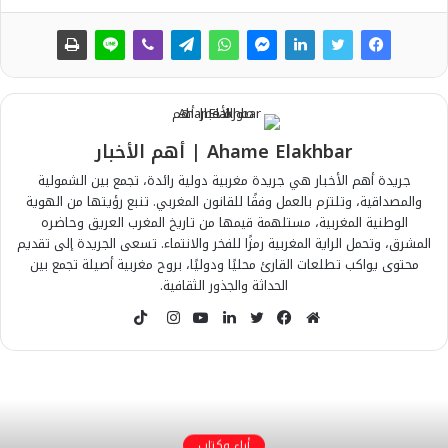
Ahame Elakhbar | أهم الأخبار
جريدة أهم الأخبار هي جريدة مغربية دولية رائدة، تجمع بين الشمولية
والمصداقية، وتلتزم بالعمل وفقًا للقانون المغربي. تنبع رؤيتها من الهوية
الوطنية المغربية، مستلهمة قيمها من تاريخ المغرب العريق وحاضره
المشرق، وتحمل الراية المغربية رمزًا للفخر والانتماء. تسعى الجريدة إلى تقديم
محتوى يواكب تطلعات القارئ محليًا ودوليًا، بروح مغربية أصيلة تجمع بين
الحداثة والجذور الثقافية.
T
i
م
ف
ت
ل
ي
ا
k
و
ي
و
ي
و
ن
T
ق
س
ي
ن
ت
س
o
ع
ب
ت
ك
ي
ت
k
ا
و
ر
د
و
ق
أراء وكتاب