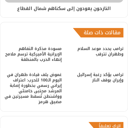
النازحون يعودون إلى سكناهم شمال القطاع
مقالات ذات صلة
ترامب يحدد موعد السلام
مسودة مذكرة التفاهم
وطهران تترقب
الإيرانية الأميركية ترسم ملامح
إنهاء الحرب بالمنطقة
ترامب يؤكد رغبة إسرائيل
غموض يلف قيادة طهران في
وإيران بوقف النار
اليوم الـ100 للحرب: اعتراف
إيراني رسمي بخطورة إصابة
المرشد مجتبى خامنئي
وواشنطن تُسقط مسيرتين في
مضيق هرمز
اترك تعليقاً