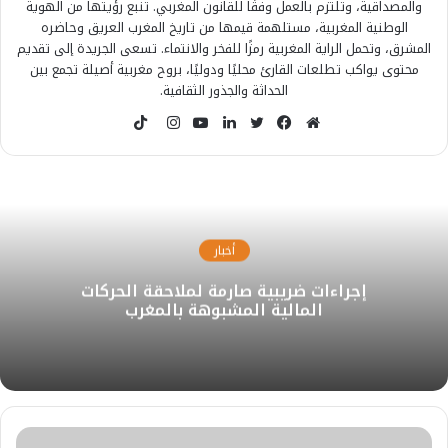
والمصداقية، وتلتزم بالعمل وفقًا للقانون المغربي. تنبع رؤيتها من الهوية
الوطنية المغربية، مستلهمة قيمها من تاريخ المغرب العريق وحاضره
المشرق، وتحمل الراية المغربية رمزًا للفخر والانتماء. تسعى الجريدة إلى تقديم
محتوى يواكب تطلعات القارئ محليًا ودوليًا، بروح مغربية أصيلة تجمع بين
الحداثة والجذور الثقافية.
T
i
م
ف
ت
ل
ي
ا
k
و
ي
و
ي
و
ن
T
ق
س
ي
ن
ت
س
o
ع
ب
ت
ك
ي
ت
k
ا
و
ر
د
و
ق
أخبار
ل
ك
إ
ب
ر
إجراءات ضريبية صارمة لملاحقة الحركات
و
ن
ا
المالية المشبوهة بالمغرب
ي
م
ب