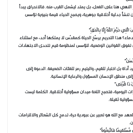
لنهي هنا على الفعل، بل يمتد ليشمل القرب منه. فالانحراف يبدأ
طن تنشأ جدلية أخلاقية جوهرية، ويصبح الحياء قيمة بنيوية تؤسس
ء؟ هذا التحريم يرسّخ الحياة كمقدّس لا يملكها أحد، مع استثناء
 تفوق القوانين الوضعية، لتؤسس لمنظومة قيم تتحدى الاجتهادات
ة بل اختبار للقيم، واليتيم رمز للفئات الضعيفة. الدعوة إلى
لى منطق الإحسان المسؤول والرعاية الإنسانية.
ات اليومية، فتصبح اللغة ميدان مسؤولية أخلاقية. الكلمة ليست
سؤولية ثقيلة.
لعهد مع الله هو تعبير عن عبودية حرة، تدمج كل الشعائر والالتزامات
ن.