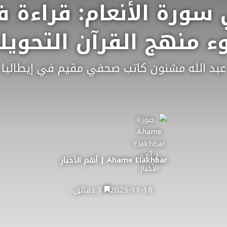
سورة الأنعام: قراءة ف
ء منهج القرآن التحويل
عبد الله مشنون كاتب صحفي مقيم في إيطاليا
Ahame Elakhbar | أهم الأخبار
2025-11-18
3 دقائق