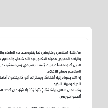
من خلال اطلاعي ومتابعتي لما ينشره عدد من العلماء والم
والراصد المغربي فضيلة الدكتور عبد الله شنفار، والدكت
الذين أُوتوا فهماً وبصيرة، يُستنار بهم في زمن استشرت ف
المفاهيم ويفتح الآفاق.
إن الله يسوق إليك أشخاصًا، ويسخّر لك أقوامًا، يفتحون أما
للحياة وميزانًا للرؤية.
وكما قال تعالى: {وَمَا يَعْلَمُ جُنُودَ رَبِّكَ إِلَّا هُوَ}، ف
أُلهِموا بنورهم.