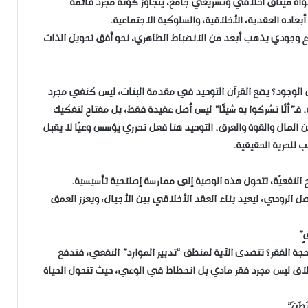
1)، يقدم القرآن الكريم نواة ميثاق أخلاقي وتشريعي جامع، يتجاوز كونه مجرد قائمة
عاده العقدية، الأخلاقية، والسلوكية الاجتماعية.
 وجودي يذهب أبعد من الانضباط الظاهري، نحو أفق تحويل الذات
الوجود؟ يضع القرآن التوحيد في مقدمة البنات، ليس كنفي مجرد
ـ”ألّا تشركوا به شيئًا” ليس أصل عقيدة فقط، بل مفتاح لتفكيك
ن المال والقوة والعرق. التوحيد هنا فعل تحرري يؤسس وعيًا لا يقبل
ب للحرية الحقيقية.
لنفعيّة، تتحول هذه الوصية إلى ممارسة إصلاحية تأسيسية.
واصل الروحي، ليعيد بناء العقد الأخلاقي بين الأجيال، ويعزز العمق
حجة الفقر؟ تتصدى الآية لمنطق “تدبير الموارد” النفعي، فتدفع
لإملاق ليس مجرد فقر مادي بل انحطاط في الوعي، حيث تتحول الحياة