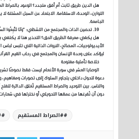
هل الدين طريق ثابت أم أفق متجدد؟ الوعود بالصراط المس
التوازن، الوحدة، الاستقامة. الابتعاد عن السبل المشتتة ل
الجامعة.
10. تحصين الذات والمجتمع من التشظي: “وَلَا تَتَّبِعُوا السُّبُلَ فَتَفَرَّقَ بِكُمْ عَن سَبِيلِهِ”
هل يكفي معرفة الطريق الحق؟ التحذير هنا لا يكتفي بدع
الأيديولوجيات، المصالح، النزوات الذاتية التي تلبس لباس
ليؤكد على وحدة الإنسان والمجتمع في رحاب القيم القرآني
خلاصة تأملية مفتوحة
الوصايا العشر في سورة الأنعام ليست فقط نصوصًا تشريع
دعوة لتحول داخلي يتجاوز السلوك إلى تصورات ومفاهيم، و
والناس. بين التوحيد والصراط المستقيم تُغلق الدائرة لتفتح
دون أن نُفرغها من عمقها التحويلي أو نختزلها في شعارا
#الصراط المستقيم
#