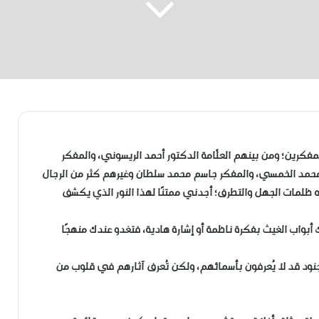
فكرين؛ ومن بينهم العلّامة الدكتور أحمد الريسوني، والمفكر
ور محمد الخمسي، والمفكر جاسم محمد سلطان وغيرهم كثر من الرجال
يه ظلمات الجهل والتطرف؛ أجدني ممتنًا لهذا النور الذي يكشف
مك أبواب الغيث بفكرة ناظمة أو إشارة هادية، فتغدو عندك منهجًا
إن أولئك الجنود قد لا يُعرفون بأسمائهم، ولكن تُعرف آثارهم في قلوب من