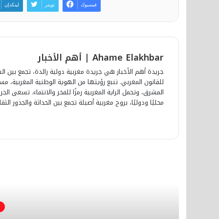
فيسبوك
تويتر
لينكدإن
Ahame Elakhbar | أهم الأخبار
جريدة أهم الأخبار هي جريدة مغربية دولية رائدة، تجمع بين الش
للقانون المغربي. تنبع رؤيتها من الهوية الوطنية المغربية، 
المشرق، وتحمل الراية المغربية رمزًا للفخر والانتماء. تسعى ا
محليًا ودوليًا، بروح مغربية أصيلة تجمع بين الحداثة والجذور الثقا
أق