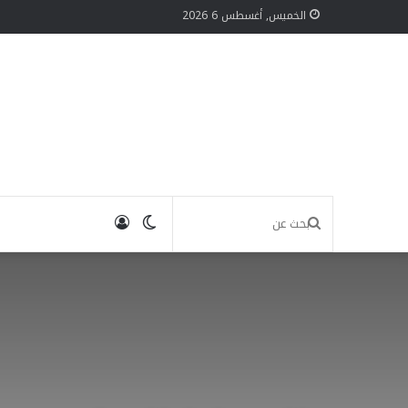
الخميس, أغسطس 6 2026
الوضع
تسجيل
بحث
المظلم
الدخول
عن