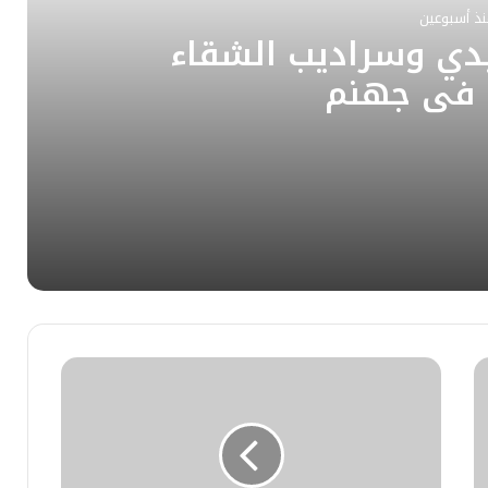
ب
نذ أسبوعين
بدي وسراديب الشقاء
 في جهنم
اء المقيم في جهنم
لفردوس
رة التكوير الكريمة