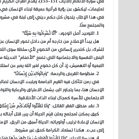
في سورة الأنعام (الآيات 151–53
تعليمات، ليكشف عن رؤية قرآنية عميقة لبناء الإنسان في أب
في هذا الإطار، يتحول كل حكم ديني إلى لبنة في مشروع
والمجتمع معًا.
1. التوحيد أصل الوجود: “أَلَّا تُشْرِكُوا بِهِ شَيْئًا”
هل يبدأ الإصلاح من خارجه أم من داخل تصور الإنسان عن 
للشرك، بل كتحرير إنساني من الخضوع لأي سلطة سوى الله. ف
البنى النفسية والاجتماعية التي تصنع “الأصنام” الحديثة م
التبعية أو التهميش، إذ أن كل خضوع لغير الله يعبر عن استلا
2. منظومة القربى والرحمة: “وَبِالْوَالِدَيْنِ إِحْسَانًا”
في زمن تتآكل فيه القيم الجامعة ويتبدد الإحسان لصالح ا
الإحسان هنا، بما يتجاوز البر، يشمل الاعتراف والرعاية والت
الاجتماعي للأسرة كمجال لبناء الذات الأخلاقية.
3. نقد منطق الفقر القاتل: “وَلَا تَقْتُلُوا أَوْلَادَكُم مِّنْ إِمْلَاقٍ”
كيف يمكن لمجتمع يعلن قِيَم الحياة أن يبرر قتل أبنائه ب
الإنسان لإعادة ترتيب أولوياته: الحياة أسبق من الرزق. ا
إلى عبء. هكذا تستعاد الكرامة كحق غير مشروط.
4. هندسة الحياء: “وَلَا تَقْرَبُوا الْفَوَاحِشَ مَا ظَهَرَ مِنْهَا وَمَا بَطَنَ”