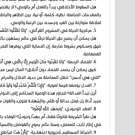
هل السقوط الأخلاقي يبدأ بالفعل أم بالوعي؟ لا يقتصر ا
بالمقدمات الصامتة: نظرة، كلمة، أو نية. بين الظاهر والبا
لعلاقة متوازنة بين الفرد وجسده، بين الرغبة والوعي.
5. مركزية الحياة في المشروع القرآني: “وَلَا تَقْتُلُوا النَّفْسَ الَّتِي حَرَّمَ اللَّهُ إِلَّا بِالْحَقِّ”
هل يمكن أن يصبح حق الحياة ترفًا في عالم يستهين بالدما
ضيق ومحكوم بشروط صارمة. إن الحماية التي يوفرها النص
الفضفاضة.
6. اقتصاد الرحمة: “وَلَا تَقْرَبُوا مَالَ الْيَتِيمِ إِلَّا بِالَّتِي هِيَ أَحْسَنُ”
كيف يمكن أن يصمد اقتصاد دون أخلاق؟ المال ليس مجرد أدا
“التي هي أحسن” تنقل المعاملة من حدود الحلال والحرام إ
7. العدل بوصفه قيمة لغوية: “وَإِذَا قُلْتُمْ فَاعْدِلُوا وَلَوْ كَانَ ذَا قُرْبَى”
أين تبدأ العدالة؟ تتجاوز هذه الوصية المحاكم إلى الحوار
مجرد أداة بل فعل عدالة أو ظلم، والشهادة فتوى، والقول م
8. العقد الوجودي: “وَبِعَهْدِ اللَّهِ أَوْفُوا”
هل نقرأ الشريعة قانونًا فقط، أم عهدًا وجوديًا؟ الوفاء با
في إطار ثابت للمعنى، وسط عالم يموج بالفوضى والنسيا
9. الصراط المستقيم كحيوية اجتهادية: “وَأَنَّ هَذَا صِرَاطِي مُسْتَقِيمًا فَاتَّبِعُوهُ”