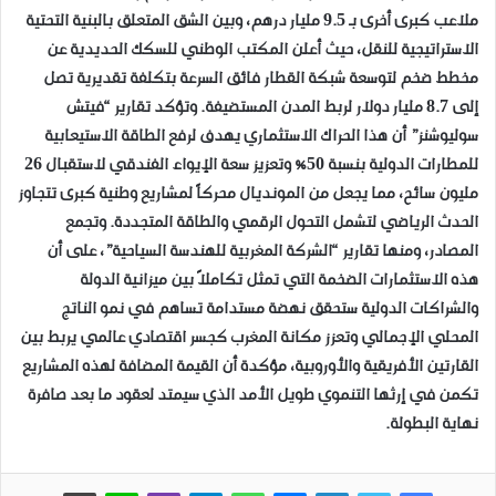
ملاعب كبرى أخرى بـ 9.5 مليار درهم، وبين الشق المتعلق بالبنية التحتية
الاستراتيجية للنقل، حيث أعلن المكتب الوطني للسكك الحديدية عن
مخطط ضخم لتوسعة شبكة القطار فائق السرعة بتكلفة تقديرية تصل
إلى 8.7 مليار دولار لربط المدن المستضيفة. وتؤكد تقارير “فيتش
سوليوشنز” أن هذا الحراك الاستثماري يهدف لرفع الطاقة الاستيعابية
للمطارات الدولية بنسبة 50% وتعزيز سعة الإيواء الفندقي لاستقبال 26
مليون سائح، مما يجعل من المونديال محركاً لمشاريع وطنية كبرى تتجاوز
الحدث الرياضي لتشمل التحول الرقمي والطاقة المتجددة. وتجمع
المصادر، ومنها تقارير “الشركة المغربية للهندسة السياحية”، على أن
هذه الاستثمارات الضخمة التي تمثل تكاملاً بين ميزانية الدولة
والشراكات الدولية ستحقق نهضة مستدامة تساهم في نمو الناتج
المحلي الإجمالي وتعزز مكانة المغرب كجسر اقتصادي عالمي يربط بين
القارتين الأفريقية والأوروبية، مؤكدة أن القيمة المضافة لهذه المشاريع
تكمن في إرثها التنموي طويل الأمد الذي سيمتد لعقود ما بعد صافرة
نهاية البطولة.