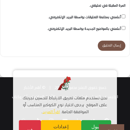
المرة المقبلة في تعليقي.
أعلمني بمتابعة التعليقات بواسطة البريد الإلكتروني.
أعلمني بالمواضيع الجديدة بواسطة البريد الإلكتروني.
جميع حقوق النشر محفوظة 2026 |
© أهم الأخبار
الرئيسية
الاخبار
اسلاميات
مجتمع
الأخبار الرياضية
أراء وكتاب
نحن نستخدم ملفات تعريف الارتباط لتحسين تجربتك
قناتنا على الواتساب
على الموقع. يرجى اختيار نوع الكوكيز المناسب أو
استمارة الانضمام – أهم الأخبار
الموافقة العامة.
اقرأ المزيد
.
فيسبوك
تويتر
لينكدإن
يوتيوب
انستقرام
TikTok
واتساب
قبول
إعدادات
رفض