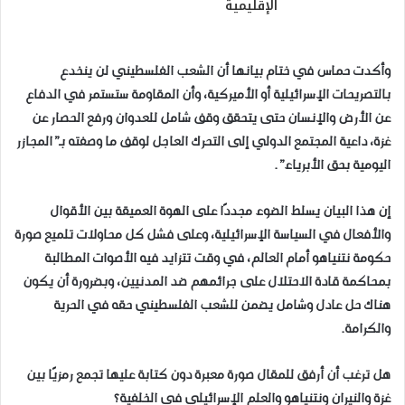
الإقليمية
وأكدت حماس في ختام بيانها أن الشعب الفلسطيني لن ينخدع
بالتصريحات الإسرائيلية أو الأميركية، وأن المقاومة ستستمر في الدفاع
عن الأرض والإنسان حتى يتحقق وقف شامل للعدوان ورفع الحصار عن
غزة، داعية المجتمع الدولي إلى التحرك العاجل لوقف ما وصفته بـ”المجازر
اليومية بحق الأبرياء”.
إن هذا البيان يسلط الضوء مجددًا على الهوة العميقة بين الأقوال
والأفعال في السياسة الإسرائيلية، وعلى فشل كل محاولات تلميع صورة
حكومة نتنياهو أمام العالم، في وقت تتزايد فيه الأصوات المطالبة
بمحاكمة قادة الاحتلال على جرائمهم ضد المدنيين، وبضرورة أن يكون
هناك حل عادل وشامل يضمن للشعب الفلسطيني حقه في الحرية
والكرامة.
هل ترغب أن أرفق للمقال صورة معبرة دون كتابة عليها تجمع رمزيًا بين
غزة والنيران ونتنياهو والعلم الإسرائيلي في الخلفية؟