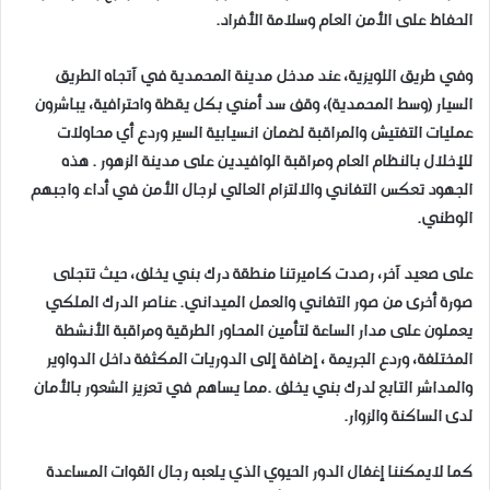
الحفاظ على الأمن العام وسلامة الأفراد.
وفي طريق اللويزية، عند مدخل مدينة المحمدية في آتجاه الطريق
السيار (وسط المحمدية)، وقف سد أمني بكل يقظة واحترافية، يباشرون
عمليات التفتيش والمراقبة لضمان انسيابية السير وردع أي محاولات
للإخلال بالنظام العام ومراقبة الوافيدين على مدينة الزهور . هذه
الجهود تعكس التفاني والالتزام العالي لرجال الأمن في أداء واجبهم
الوطني.
على صعيد آخر، رصدت كاميرتنا منطقة درك بني يخلف، حيث تتجلى
صورة أخرى من صور التفاني والعمل الميداني. عناصر الدرك الملكي
يعملون على مدار الساعة لتأمين المحاور الطرقية ومراقبة الأنشطة
المختلفة، وردع الجريمة ، إضافة إلى الدوريات المكثفة داخل الدواوير
والمداشر التابع لدرك بني يخلف .مما يساهم في تعزيز الشعور بالأمان
لدى الساكنة والزوار.
كما لايمكننا إغفال الدور الحيوي الذي يلعبه رجال القوات المساعدة