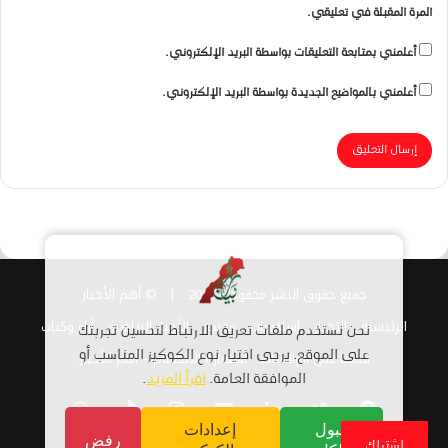
المرة المقبلة في تعليقي.
أعلمني بمتابعة التعليقات بواسطة البريد الإلكتروني.
أعلمني بالمواضيع الجديدة بواسطة البريد الإلكتروني.
جميع حقوق النشر محفوظة 2026 |
© أهم الأخبار
الرئيسية
الاخبار
اسلاميات
مجتمع
الأخبار الرياضية
أراء وكتاب
نحن نستخدم ملفات تعريف الارتباط لتحسين تجربتك
قناتنا على الواتساب
على الموقع. يرجى اختيار نوع الكوكيز المناسب أو
استمارة الانضمام – أهم الأخبار
الموافقة العامة.
اقرأ المزيد
.
فيسبوك
تويتر
لينكدإن
يوتيوب
انستقرام
TikTok
واتساب
قبول
إعدادات
رفض
اشتراك