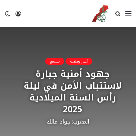
القائمة
بحث
تسجيل
ال
عن
الدخول
ال
أخبار وطنية
مجتمع
جهود أمنية جبارة
لاستتباب الأمن في ليلة
رأس السنة الميلادية
2025
المغرب: جواد مالك