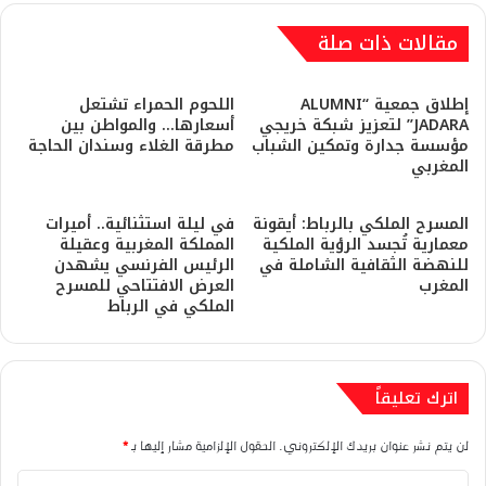
مقالات ذات صلة
إطلاق جمعية “ALUMNI
اللحوم الحمراء تشتعل
JADARA” لتعزيز شبكة خريجي
أسعارها… والمواطن بين
مؤسسة جدارة وتمكين الشباب
مطرقة الغلاء وسندان الحاجة
المغربي
المسرح الملكي بالرباط: أيقونة
في ليلة استثنائية.. أميرات
معمارية تُجسد الرؤية الملكية
المملكة المغربية وعقيلة
للنهضة الثقافية الشاملة في
الرئيس الفرنسي يشهدن
المغرب
العرض الافتتاحي للمسرح
الملكي في الرباط
اترك تعليقاً
لن يتم نشر عنوان بريدك الإلكتروني.
الحقول الإلزامية مشار إليها بـ
*