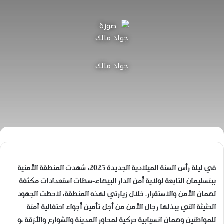
جواد مالك
في ليلة رأس السنة الميلادية الجديدة 2025، شهدت المنطقة الأمنية
ببنسليمان التابعة لولاية أمن الدار البيضاء-سطات استعدادات مكثفة
لضمان الأمن والاستقرار. خلال زيارتي لهذه المنطقة، لاحظت الجهود
الحثيثة التي يبذلها رجال الأمن من أجل تأمين أجواء احتفالية آمنة
للمواطنين وضمان انسيابية حركية لمحاور المدينة والشوارع والأزقة ،و