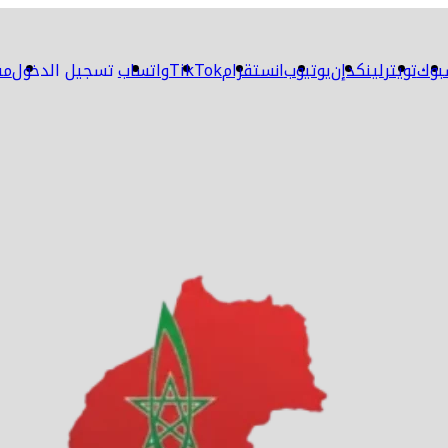
بوك
تويتر
لينكدإن
يوتيوب
انستقرام
TikTok
واتساب
تسجيل الدخول
مق