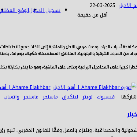
2025-03-22
تسجيل الدخول
الوضع المظلم
أقل من دقيقة
فحة أسراب الجراد. ودعت مربي النحل والماشية إلى اتخاذ جميع الاحتياطات ال
 من الحدود الشرقية والجنوبية. المناطق المستهدفة: فكيك، بوعرفة، بوعنان، 
خطرا كبيرا على المحاصيل الزراعية وعلى علف الماشية، وهو ما ينذر بكارثة ب
Ahame Elakhbar | أهم الأخبار
شاركها
فيسبوك
تويتر
لينكدإن
ماسنجر
ماسنجر
واتساب
شمولية والمصداقية، وتلتزم بالعمل وفقًا للقانون المغربي. تنبع ر