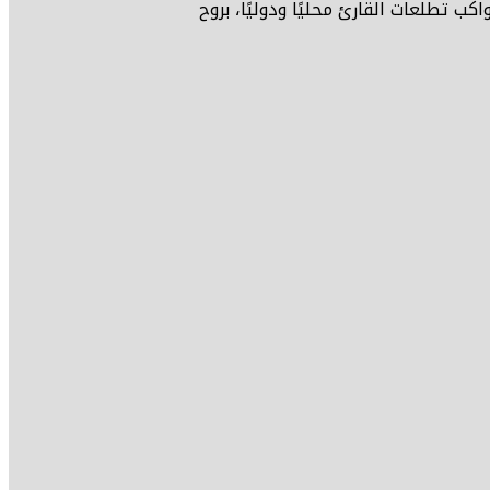
كب تطلعات القارئ محليًا ودوليًا، بروح