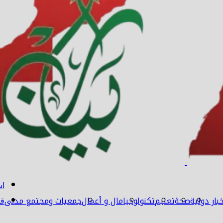
اس
بار دولية
صحة
تعليم
تكنولوجيا
مال و أعمال
جمعيات ومجتمع مدنى
قن