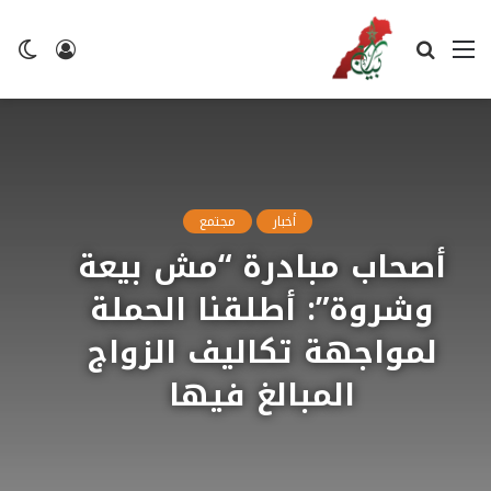
القائمة
بحث
تسجيل
ال
عن
الدخول
ال
أخبار
مجتمع
أصحاب مبادرة “مش بيعة
وشروة”: أطلقنا الحملة
لمواجهة تكاليف الزواج
المبالغ فيها