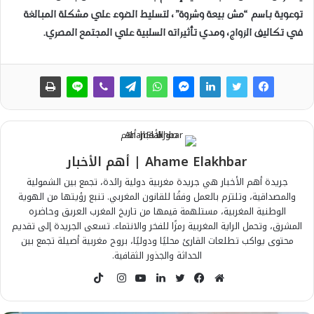
توعوية باسم “مش بيعة وشروة”، لتسليط الضوء علي مشكلة المبالغة
في تكاليف الزواج، ومدي تأثيراته السلبية علي المجتمع المصري.
Ahame Elakhbar | أهم الأخبار
جريدة أهم الأخبار هي جريدة مغربية دولية رائدة، تجمع بين الشمولية
والمصداقية، وتلتزم بالعمل وفقًا للقانون المغربي. تنبع رؤيتها من الهوية
الوطنية المغربية، مستلهمة قيمها من تاريخ المغرب العريق وحاضره
المشرق، وتحمل الراية المغربية رمزًا للفخر والانتماء. تسعى الجريدة إلى تقديم
محتوى يواكب تطلعات القارئ محليًا ودوليًا، بروح مغربية أصيلة تجمع بين
الحداثة والجذور الثقافية.
T
i
م
ف
ت
ل
ي
ا
k
و
ي
و
ي
و
ن