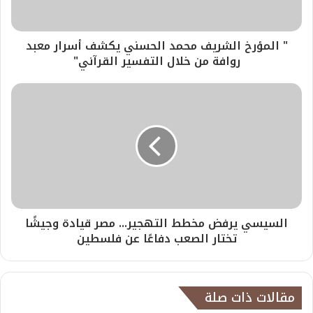
" المؤرخ الشريف محمد الحسني يكشف أسرار معبد
روافة من خلال التفسير القرآني"
السيسي يرفض مخطط التهجير... مصر قيادة وجيشًا
تختار الصعب دفاعًا عن فلسطين
مقالات ذات صلة