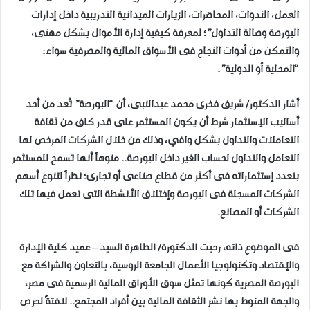
العمل، الندوات، المحاضرات، الزيارات الميدانية التدريبية داخل إدارات
البورصة وصالة التداول”؛ لمعرفة كيفية إدارة الأموال بشكل مهنى،
والتمكن من أدوات النجاح فى الأسواق المالية والمصرفية سواء:
“المحلية أو الدولية”.
أشار الدكتور/ شريف فخرى محمد عبدالنبى، أن “البورصة” تُعد من أحد
أساليب الإستثمار شرط أن يكون المستثمر على قدر كاف من ثقافة
التعاملات والتداول بشكل وافي، وذلك من خلال الشركات المرخص لها
التعامل والتداول لحساب الغير داخل البورصة.. منوهاً أنها تسمح للمستثمر
بتعدد إستثماراته فى أكثر من قطاع صناعى أو تجارى؛ نظراً لتنوع أسهم
الشركات المسجلة فى البورصة وإختلاف الأنشطة التى تعمل فيها تلك
الشركات أو المصانع.
فى الموضوع ذاته، رحبت الدكتورة/ الطاهرة السيد – عميد كلية الإدارة
والإقتصاد وتكنولوجيا الأعمال الجامعة الروسية، بالتعاون والشراكة مع
البورصة المصرية كونها تمثل سوق الأوراق المالية الرسمية فى مصر،
والجهة المنوط بها نشر الثقافة المالية بين أفراد المجتمع.. لافتةً لحرص