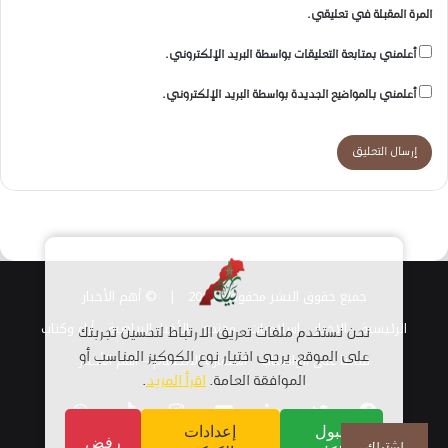
المرة المقبلة في تعليقي.
أعلمني بمتابعة التعليقات بواسطة البريد الإلكتروني.
أعلمني بالمواضيع الجديدة بواسطة البريد الإلكتروني.
جميع حقوق النشر محفوظة 2026 |
© أهم الأخبار
الرئيسية
الاخبار
اسلاميات
مجتمع
الأخبار الرياضية
أراء وكتاب
نحن نستخدم ملفات تعريف الارتباط لتحسين تجربتك
قناتنا على الواتساب
على الموقع. يرجى اختيار نوع الكوكيز المناسب أو
استمارة الانضمام – أهم الأخبار
الموافقة العامة.
اقرأ المزيد
.
فيسبوك
تويتر
لينكدإن
يوتيوب
انستقرام
TikTok
واتساب
قبول
إعدادات
رفض