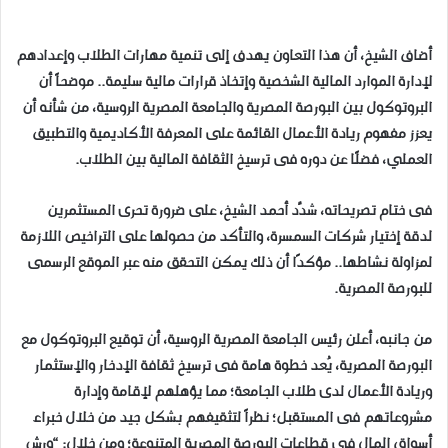
أضاف الشيخ، أن هذا التعاون يهدف إلى تنمية مهارات الطلاب وإعدادهم
لإدارة الموارد المالية الشخصية وإتخاذ قرارات مالية سليمة.. موضحاً أن
البروتوكول بين البورصة المصرية والجامعة المصرية الروسية، من شأنه أن
يعزز مفهوم ريادة الأعمال القائمة على المعرفة الأكاديمية والتطبيق
العملي، فضلًا عن دوره فى ترسيخ الثقافة المالية بين الطلاب.
فى ختام تصريحاته، شدَّد أحمد الشيخ، على ضرورة تحرى المستثمرين
لدقة إختيار شركات السمسرة، والتأكد من حصولها على التراخيص اللازمة
لمزاولة نشاطها.. مؤكدًا أن ذلك يمكن التحقق منه عبر الموقع الرسمى
للبورصة المصرية.
من جانبه، أعلن رئيس الجامعة المصرية الروسية، أن توقيع البروتوكول مع
البورصة المصرية، يُعد خطوة هامة فى ترسيخ ثقافة الإدخار والإستثمار
وريادة الأعمال لدى طلاب الجامعة؛ مما يؤهلهم لإقامة وإدارة
مشروعاتهم فى المستقبل؛ نظراً لتثقيفهم بشكل جيد من خلال خبراء
أسواق المال فى قطاعات البورصة المصرية المتنوعة؛ ومن خلال: “ورش