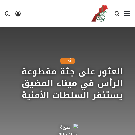
القائمة
بحث
تسجيل
ال
عن
الدخول
ال
أخبار
العثور على جثة مقطوعة
الرأس في ميناء المضيق
يستنفر السلطات الأمنية