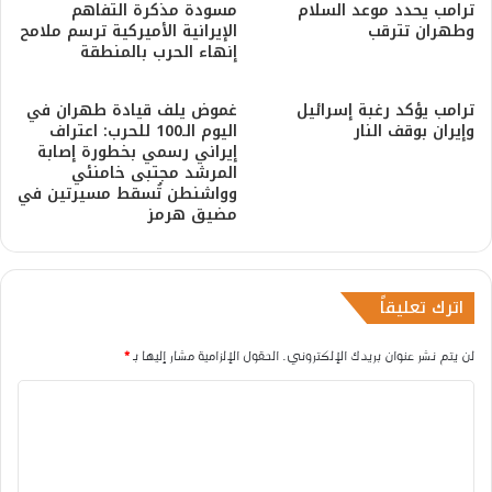
ترامب يحدد موعد السلام
مسودة مذكرة التفاهم
وطهران تترقب
الإيرانية الأميركية ترسم ملامح
إنهاء الحرب بالمنطقة
ترامب يؤكد رغبة إسرائيل
غموض يلف قيادة طهران في
وإيران بوقف النار
اليوم الـ100 للحرب: اعتراف
إيراني رسمي بخطورة إصابة
المرشد مجتبى خامنئي
وواشنطن تُسقط مسيرتين في
مضيق هرمز
اترك تعليقاً
لن يتم نشر عنوان بريدك الإلكتروني.
الحقول الإلزامية مشار إليها بـ
*
ا
ل
ت