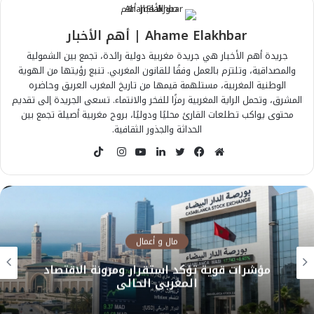
Ahame Elakhbar | أهم الأخبار
جريدة أهم الأخبار هي جريدة مغربية دولية رائدة، تجمع بين الشمولية
والمصداقية، وتلتزم بالعمل وفقًا للقانون المغربي. تنبع رؤيتها من الهوية
الوطنية المغربية، مستلهمة قيمها من تاريخ المغرب العريق وحاضره
المشرق، وتحمل الراية المغربية رمزًا للفخر والانتماء. تسعى الجريدة إلى تقديم
محتوى يواكب تطلعات القارئ محليًا ودوليًا، بروح مغربية أصيلة تجمع بين
الحداثة والجذور الثقافية.
T
i
م
ف
ت
ل
ي
ا
k
و
ي
و
ي
و
ن
T
ق
س
ي
ن
ت
س
o
ع
ب
ت
ك
ي
ت
k
ا
و
ر
د
و
ق
مال و أعمال
ل
ك
إ
ب
ر
مؤشرات قوية تؤكد استقرار ومرونة الاقتصاد
و
ن
ا
المغربي الحالي
ي
م
ب