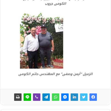
الكومى جروب
الزميل “أيمن وصفى” مع المهندس حاتم الكومى