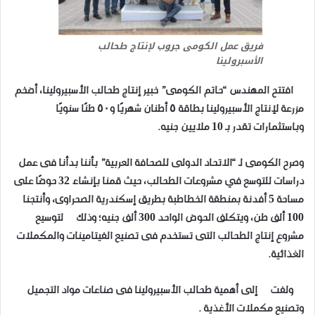
فريق عمل الكومى جروب لإنتاج طحالب
الأسبرولينا
افتتح المهندس “حاتم الكومى” خبير إنتاج طحالب الأسبيرولينا، أضخم
مزرعة لإنتاج الأسبيرولينا بطاقة ٥ أطنان شهريًا و٥٠ طنًا سنويًا
وباستثمارات تقدر بـ 10 ملايين جنيه.
وصرح الكومى لـ “الاتحاد الدولى للصحافة العربية” بأننا بدأنا فى عمل
دراسات للتوسع في مشروعات الطحالب، حيث قمنا بإنشاء 32 حوضًا على
مساحة 5 أفدنة بمنطقة الخطاطبة بطريق إسكندرية الصحراوى، وأنتجنا
100 ألف طن، ويتكلف الحوض الواحد 300 ألف جنيه؛ وذلك لتوسيع
مشروع إنتاج الطحالب التى تستخدم فى تصنيع الفيتامينات والمكملات
الغذائية.
ولفت إلى أهمية طحالب الأسبيرولينا فى صناعات مواد التجميل
وتصنيع مكملات الأغذية .