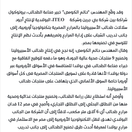
وقد وقَّع المهندس “حاتم الكومى” خبير صناعة الطحالب، بروتوكول
شراكة بين شركة بي جرين وشركة ITEO، البولندية لإنتاج أجود
سلالات طحالب الأسبيرولينا بالمزارع المصرية بتكنولوجيا أوروبية، إلى
جانب تدريب الشباب على إدارة المزارع وتعريفهم بأحدث نظم الإنتاج
للتوسع في تصنيعها بمصر.
وقال المهندس حاتم الكومى: إنه نجح في إنتاج طحالب الأسبيرولينا
وتصنيع 9 منتجات صحية عالية الجودة، وهو ما دفعه لتوقيع اتفاقية مع
خبراء صناعة الطحالب في بولندا للمنافسة في الأسواق الأوروبية عبر
دولة بولندا؛ لأنها قادرة على تسويق المنتجات المصرية فى كل أسواق
أوروبا خاصة السوق الألماني الذي يتهافت على منتجات طحالب
الأسبيرولينا.
وأوضح أنه استطاع نقل زراعة الطحالب، وتصنيع منتجات غذائية وصحية
منها من النطاق البحثي إلى النطاق التجاري، وأصبح في مصر 12 فدان
مزارع طحالب أي 6 آلاف متر مكعب، لافتًا إلى أن الشركة من الجانب
البولندي تهدف لنقل التكنولوجيا الأوروبية إلى مصر مع الاستثمار في
مزارع بولندا لمعرفة أحدث طرق تصنيع الطحالب إلى جانب تدريب