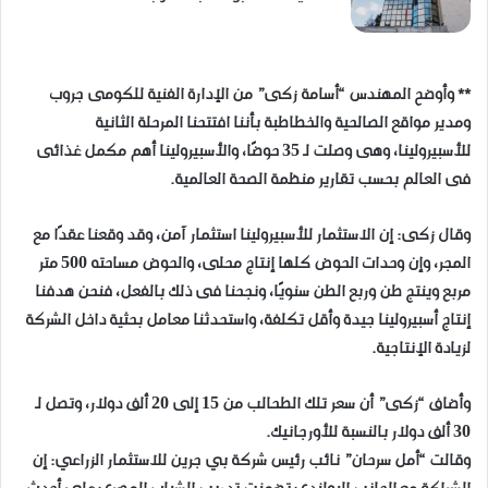
** وأوضح المهندس “أسامة زكى” من الإدارة الفنية للكومى جروب
ومدير مواقع الصالحية والخطاطبة بأننا افتتحنا المرحلة الثانية
للأسبيرولينا، وهى وصلت لـ 35 حوضًا، والأسبيرولينا أهم مكمل غذائى
فى العالم بحسب تقارير منظمة الصحة العالمية.
وقال زكى: إن الاستثمار للأسبيرولينا استثمار آمن، وقد وقعنا عقدًا مع
المجر، وإن وحدات الحوض كلها إنتاج محلى، والحوض مساحته 500 متر
مربع وينتج طن وربع الطن سنويًا، ونجحنا فى ذلك بالفعل، فنحن هدفنا
إنتاج أسبيرولينا جيدة وأقل تكلفة، واستحدثنا معامل بحثية داخل الشركة
لزيادة الإنتاجية.
وأضاف “زكى” أن سعر تلك الطحالب من 15 إلى 20 ألف دولار، وتصل لـ
30 ألف دولار بالنسبة للأورجانيك.
وقالت “أمل سرحان” نائب رئيس شركة بي جرين للاستثمار الزراعي: إن