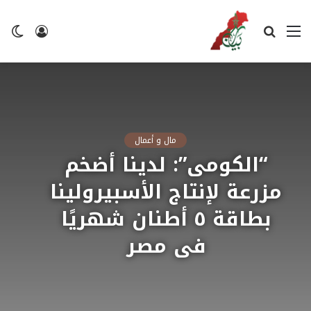
القائمة
بحث
تسجيل
ال
عن
الدخول
ال
مال و أعمال
“الكومى”: لدينا أضخم
مزرعة لإنتاج الأسبيرولينا
بطاقة ٥ أطنان شهريًا
فى مصر