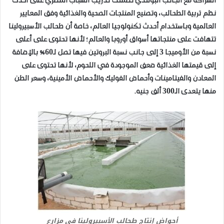
الشراكة مع الجانب البولندي تضمنت تدريب الشباب المصري على أحدث
نظم تربية الطحالب، وتصنيع المنتجات الصحية والغذائية وفق المعايير
العالمية وباستخدام أحدث تكنولوجيا العالم، خاصة أن طحالب الأسبيرولينا
تتهافت على منتجاتها أسواق أوروبا والعالم؛ لأنها تحتوى على أعلى
نسبة من الأوميجا 3 إلى جانب نسبة البروتين فيها تصل لـ60% بالإضافة
إلى قيمتها الغذائية ضعف الموجودة في اللحوم، لأنها تحتوى على
المعادن والفيتامينات وأحماض الفوليك والأحماض الأمينية، وسعر الطن
منها يتعدى الـ300 ألف جنيه.
أحواض إنتاج طحالب الأسبيرولينا فى مزارع