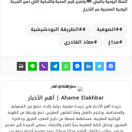
الصلة الروحية بالنبي ﷺ وتعزيز قيم المحبة والتزكية التي تميز التجربة
الروحية المغربية عبر التاريخ.
#الصوفية
#الطريقة البودشيشية
مداغ
معاذ القادري
Ahame Elakhbar | أهم الأخبار
جريدة أهم الأخبار هي جريدة مغربية دولية رائدة، تجمع بين الشمولية
والمصداقية، وتلتزم بالعمل وفقًا للقانون المغربي. تنبع رؤيتها من الهوية
الوطنية المغربية، مستلهمة قيمها من تاريخ المغرب العريق وحاضره
المشرق، وتحمل الراية المغربية رمزًا للفخر والانتماء. تسعى الجريدة إلى تقديم
محتوى يواكب تطلعات القارئ محليًا ودوليًا، بروح مغربية أصيلة تجمع بين