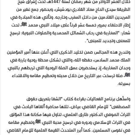
خلال العشر الأواخر من شهر رمضان لسنة 1447هـ، تحت إشراف شيخ
الطريقة سيدي الحاج معاذ القادري بودشيش، وبحضور جمع غفير من
المريدين القادمين من داخل المغرب وخارجه. وتأتي هذه المبادرة في
إطار الاحتفاء بمرور خمسة عشر قرناً على ميلاد النبي محمد ﷺ، تحت
شعار: “المغاربة في رحاب الشمائل المحمدية والصلوات النبوية: ترسيخ
للمعنى وتجديد للمبنى”.
وتندرج هذه المجالس ضمن تخليد الذكرى التي أعلن عنها أمير المؤمنين
الملك محمد السادس، حفظه الله، والتي تشكل محطة روحية بارزة في
وجدان المغاربة، إذ يستحضرون عمق الصلة الروحية التي تربطهم بالنبي
ﷺ، صلة ترسخت عبر التاريخ من خلال محبته وتعظيم مقامه والاقتداء
بسيرته.
واستُهل برنامج الفعاليات بقراءة كتاب “الشفا بتعريف حقوق
المصطفى” للإمام القاضي عياض، تلتها محاضرة ألقاها الباحث في
التراث الصوفي الدكتور طارق العلمي، تناول فيها مكانة هذا المؤلف
في التراث الإسلامي ودوره في ترسيخ محبة النبي ﷺ وتعظيم مقامه
في نفوس المسلمين. كما أبرز المتحدث القيمة العلمية للإمام القاضي