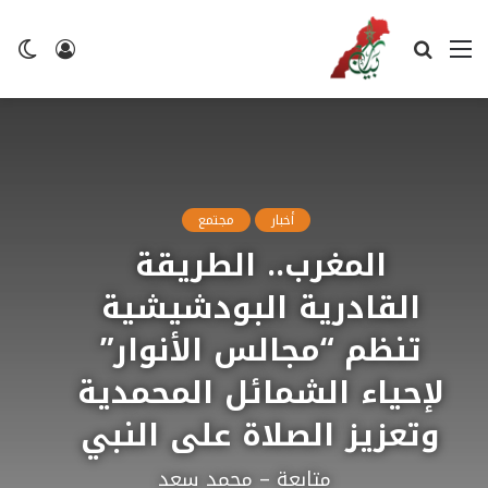
القائمة
بحث
تسجيل
ال
عن
الدخول
ال
أخبار
مجتمع
المغرب.. الطريقة
القادرية البودشيشية
تنظم “مجالس الأنوار”
لإحياء الشمائل المحمدية
وتعزيز الصلاة على النبي
متابعة – محمد سعد