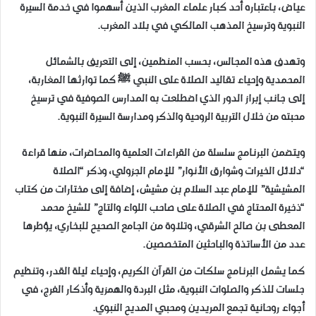
عياض، باعتباره أحد كبار علماء المغرب الذين أسهموا في خدمة السيرة
النبوية وترسيخ المذهب المالكي في بلاد المغرب.
وتهدف هذه المجالس، بحسب المنظمين، إلى التعريف بالشمائل
المحمدية وإحياء تقاليد الصلاة على النبي ﷺ كما توارثها المغاربة،
إلى جانب إبراز الدور الذي اضطلعت به المدارس الصوفية في ترسيخ
محبته من خلال التربية الروحية والذكر ومدارسة السيرة النبوية.
ويتضمن البرنامج سلسلة من القراءات العلمية والمحاضرات، منها قراءة
“دلائل الخيرات وشوارق الأنوار” للإمام الجزولي، وذكر “الصلاة
المشيشية” للإمام عبد السلام بن مشيش، إضافة إلى مختارات من كتاب
“ذخيرة المحتاج في الصلاة على صاحب اللواء والتاج” للشيخ محمد
المعطى بن صالح الشرقي، وتلاوة من الجامع الصحيح للبخاري، يؤطرها
عدد من الأساتذة والباحثين المتخصصين.
كما يشمل البرنامج سلكات من القرآن الكريم، وإحياء ليلة القدر، وتنظيم
جلسات للذكر والصلوات النبوية، مثل البردة والهمزية وأذكار الفرج، في
أجواء روحانية تجمع المريدين ومحبي المديح النبوي.