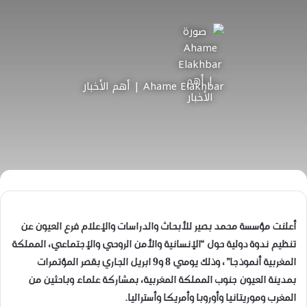
Ahame Elakhbar | أهم الأخبار
أعلنت مؤسسة محمد بصير للأبحاث والدراسات والإعلام فرع العيون عن
تنظيم ندوة دولية حول “الإنسانية والأمن الروحي والإجتماعي، المملكة
المغربية أنموذجا”، وذلك يومي 8 و9 ابريل الجاري بقصر المؤتمرات
بمدينة العيون جنوب المملكة المغربية، بمشاركة علماء وباحثين من
المغرب وموريتانيا وأوروبا وأمريكا وأستراليا.