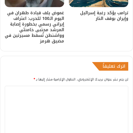
ترامب يؤكد رغبة إسرائيل
غموض يلف قيادة طهران في
وإيران بوقف النار
اليوم الـ100 للحرب: اعتراف
إيراني رسمي بخطورة إصابة
المرشد مجتبى خامنئي
وواشنطن تُسقط مسيرتين في
مضيق هرمز
اترك تعليقاً
لن يتم نشر عنوان بريدك الإلكتروني.
الحقول الإلزامية مشار إليها بـ
*
ا
ل
ت
ع
ل