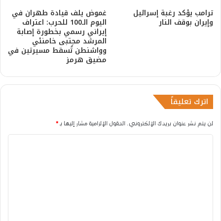
ترامب يؤكد رغبة إسرائيل
غموض يلف قيادة طهران في
وإيران بوقف النار
اليوم الـ100 للحرب: اعتراف
إيراني رسمي بخطورة إصابة
المرشد مجتبى خامنئي
وواشنطن تُسقط مسيرتين في
مضيق هرمز
اترك تعليقاً
لن يتم نشر عنوان بريدك الإلكتروني.
الحقول الإلزامية مشار إليها بـ
*
ا
ل
ت
ع
ل
ي