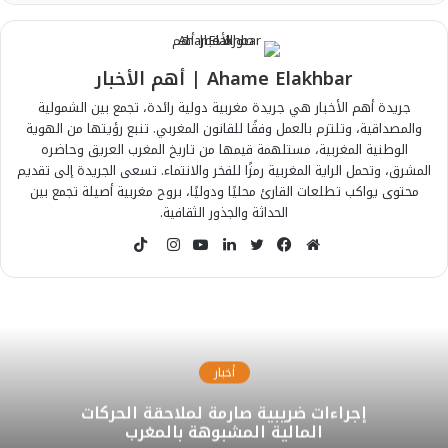
Ahame Elakhbar | أهم الأخبار
جريدة أهم الأخبار هي جريدة مغربية دولية رائدة، تجمع بين الشمولية
والمصداقية، وتلتزم بالعمل وفقًا للقانون المغربي. تنبع رؤيتها من الهوية
الوطنية المغربية، مستلهمة قيمها من تاريخ المغرب العريق وحاضره
المشرق، وتحمل الراية المغربية رمزًا للفخر والانتماء. تسعى الجريدة إلى تقديم
محتوى يواكب تطلعات القارئ محليًا ودوليًا، بروح مغربية أصيلة تجمع بين
الحداثة والجذور الثقافية.
T
i
م
ف
ت
ل
ي
ا
k
و
ي
و
ي
و
ن
T
ق
س
ي
ن
ت
س
o
ع
ب
ت
ك
ي
ت
k
ا
و
ر
د
و
ق
أخبار
ل
ك
إ
ب
ر
إجراءات ضريبية صارمة لملاحقة الحركات
و
ن
ا
المالية المشبوهة بالمغرب
ي
م