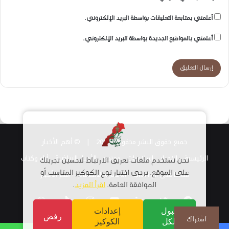
أعلمني بمتابعة التعليقات بواسطة البريد الإلكتروني.
أعلمني بالمواضيع الجديدة بواسطة البريد الإلكتروني.
جميع حقوق النشر محفوظة 2026 |
© أهم الأخبار
الرئيسية
الاخبار
اسلاميات
مجتمع
الأخبار الرياضية
أراء وكتاب
نحن نستخدم ملفات تعريف الارتباط لتحسين تجربتك
قناتنا على الواتساب
على الموقع. يرجى اختيار نوع الكوكيز المناسب أو
استمارة الانضمام – أهم الأخبار
الموافقة العامة.
اقرأ المزيد
.
فيسبوك
تويتر
لينكدإن
يوتيوب
انستقرام
TikTok
واتساب
قبول
إعدادات
رفض
اشتراك
الكل
الكوكيز