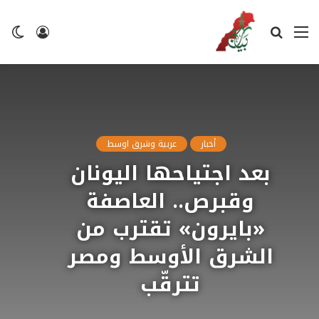
القائمة
بحث
تسجيل
ال
عن
الدخول
ال
أخبار
عربية وشرق اوسط
بعد اجتياحها اليونان
وقبرص.. العاصفة
«بايرون» تقترب من
الشرق الأوسط ومصر
تترقّب