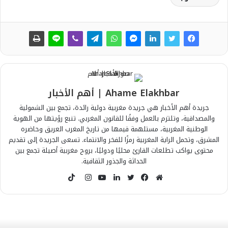
Ahame Elakhbar | أهم الأخبار
جريدة أهم الأخبار هي جريدة مغربية دولية رائدة، تجمع بين الشمولية
والمصداقية، وتلتزم بالعمل وفقًا للقانون المغربي. تنبع رؤيتها من الهوية
الوطنية المغربية، مستلهمة قيمها من تاريخ المغرب العريق وحاضره
المشرق، وتحمل الراية المغربية رمزًا للفخر والانتماء. تسعى الجريدة إلى تقديم
محتوى يواكب تطلعات القارئ محليًا ودوليًا، بروح مغربية أصيلة تجمع بين
الحداثة والجذور الثقافية.
T
i
م
ف
ت
ل
ي
ا
k
و
ي
و
ي
و
ن
T
ق
س
ي
ن
ت
س
o
ع
ب
ت
ك
ي
ت