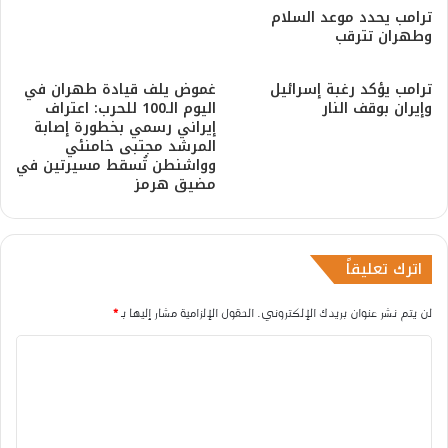
ترامب يحدد موعد السلام
وطهران تترقب
ترامب يؤكد رغبة إسرائيل
غموض يلف قيادة طهران في
وإيران بوقف النار
اليوم الـ100 للحرب: اعتراف
إيراني رسمي بخطورة إصابة
المرشد مجتبى خامنئي
وواشنطن تُسقط مسيرتين في
مضيق هرمز
اترك تعليقاً
لن يتم نشر عنوان بريدك الإلكتروني.
الحقول الإلزامية مشار إليها بـ
*
ا
ل
ت
ع