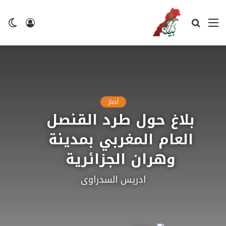
القائمة
بحث
تسجيل
ال
عن
الدخول
ال
أخبار
بلاغ حول طرد القنصل
العام المغربي بمدينة
وهران الجزائرية
ادريس السدراوى