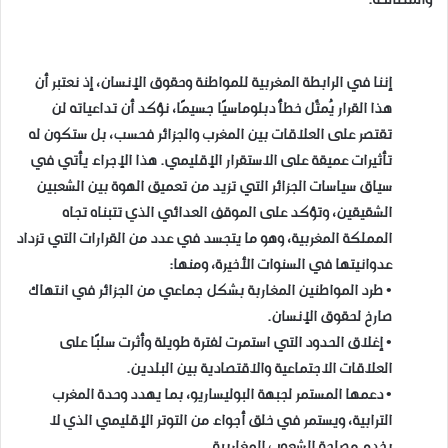
والمصالحة.
إننا في الرابطة المغربية للمواطنة وحقوق الإنسان، إذ نعتبر أن
هذا القرار يُمثّل خطأً دبلوماسيًا جسيمًا، نؤكد أن تداعياته لن
تقتصر على العلاقات بين المغرب والجزائر فحسب، بل ستكون له
تأثيرات عميقة على الاستقرار الإقليمي. هذا الإجراء يأتي في
سياق سياسات الجزائر التي تزيد من تعميق الهوة بين الشعبين
الشقيقين، وتؤكد على الموقف العدائي الذي تتبناه تجاه
المملكة المغربية، وهو ما يتجسد في عدد من القرارات التي تزداد
عدوانيتها في السنوات الأخيرة، ومنها:
• طرد المواطنين المغاربة بشكل جماعي من الجزائر في انتهاك
صارخ لحقوق الإنسان.
• إغلاق الحدود التي استمرت لفترة طويلة وأثرت سلبًا على
العلاقات الاجتماعية والاقتصادية بين البلدين.
• دعمها المستمر لجبهة البوليساريو، بما يهدد وحدة المغرب
الترابية، ويستمر في خلق أجواء من التوتر الإقليمي الذي لا
يخدم مصلحة الشعوب المغاربية.