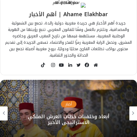
Ahame Elakhbar | أهم الأخبار
جريدة أهم الأخبار هي جريدة مغربية دولية رائدة، تجمع بين الشمولية
والمصداقية، وتلتزم بالعمل وفقًا للقانون المغربي. تنبع رؤيتها من الهوية
الوطنية المغربية، مستلهمة قيمها من تاريخ المغرب العريق وحاضره
المشرق، وتحمل الراية المغربية رمزًا للفخر والانتماء. تسعى الجريدة إلى تقديم
محتوى يواكب تطلعات القارئ محليًا ودوليًا، بروح مغربية أصيلة تجمع بين
الحداثة والجذور الثقافية.
T
i
م
ف
ت
ل
ي
ا
k
و
ي
و
ي
و
ن
T
ق
س
ي
ن
ت
س
o
ع
ب
ت
ك
ي
ت
k
ا
و
ر
د
و
ق
أخبار
ل
ك
إ
ب
ر
أبعاد وخلفيات خطاب العرش الملكي
و
ن
ا
الاستراتيجي الأخير
ي
م
ب