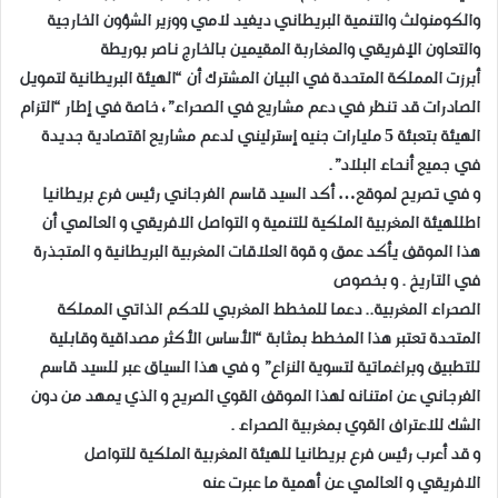
والكومنولث والتنمية البريطاني ديفيد لامي ووزير الشؤون الخارجية
والتعاون الإفريقي والمغاربة المقيمين بالخارج ناصر بوريطة
أبرزت المملكة المتحدة في البيان المشترك أن “الهيئة البريطانية لتمويل
الصادرات قد تنظر في دعم مشاريع في الصحراء”، خاصة في إطار “التزام
الهيئة بتعبئة 5 مليارات جنيه إسترليني لدعم مشاريع اقتصادية جديدة
في جميع أنحاء البلاد”.
و في تصريح لموقع… أكد السيد قاسم الفرجاني رئيس فرع بريطانيا
اطللهيئة المغربية الملكية للتنمية و التواصل الافريقي و العالمي أن
هذا الموقف يأكد عمق و قوة العلاقات المغربية البريطانية و المتجذرة
في التاريخ . و بخصوص
الصحراء المغربية.. دعما للمخطط المغربي للحكم الذاتي المملكة
المتحدة تعتبر هذا المخطط بمثابة “الأساس الأكثر مصداقية وقابلية
للتطبيق وبراغماتية لتسوية النزاع” و في هذا السياق عبر للسيد قاسم
الفرجاني عن امتنانه لهذا الموقف القوي الصريح و الذي يمهد من دون
الشك للاعتراف القوي بمغربية الصحراء .
و قد أعرب رئيس فرع بريطانيا للهيئة المغربية الملكية للتواصل
الافريقي و العالمي عن أهمية ما عبرت عنه