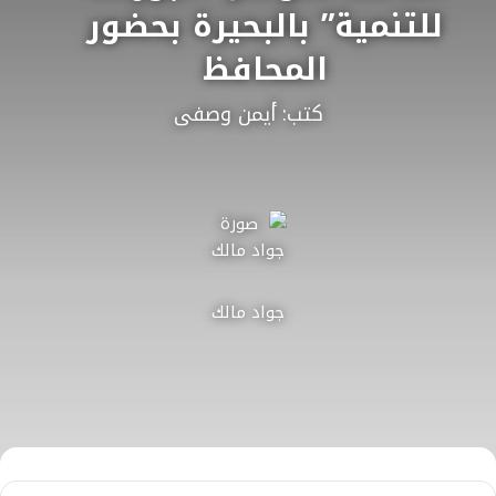
للتنمية” بالبحيرة بحضور
المحافظ
كتب: أيمن وصفى
جواد مالك