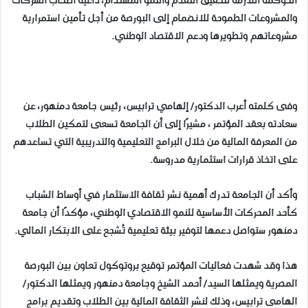
الحوكمة اللازمة لتحقيق التقدم والنمو المستدام، داعيةً أصحاب الشركات
والمشروعات الطموحة للانضمام إلى البورصة من أجل تأمين استمرارية
مشروعاتهم وتطويرها ودعم الاقتصاد الوطني.
وفى كلمته أعرب الدكتور/ إلهامي ترابيس، رئيس جامعة دمنهور، عن
سعادته بعقد المؤتمر ، مشيرًا إلى أن الجامعة تسعى لتمكين الطلاب
من المعرفة المالية من خلال البرامج التعليمية والتدريبية التي تساعدهم
على اتخاذ قرارات استثمارية مدروسة.
وأكد أن الجامعة تدرك أهمية نشر ثقافة الاستثمار في أوساط الشباب
كأحد المحركات الأساسية للنمو الاقتصادي الوطني، مؤكدًا أن جامعة
دمنهور ستواصل دعمها لتوفير بيئة تعليمية تُشجع على الابتكار المالي.
هذا وقد شهدت فعاليات المؤتمر توقيع بروتوكول تعاون بين البورصة
المصرية ويمثلها السيد/ أحمد الشيخ وجامعة دمنهور ويمثلها الدكتور/
الهامى ترابيس، وذلك لنشر الثقافة المالية بين الطلاب وتقديم برامج