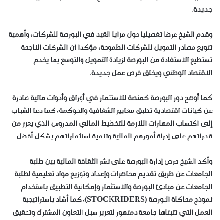
جديدة.
وقدم الشيخ عرضا تفصيليا حول مزايا القيد في البورصة للشركات، وأهمية
تنويع مصادر التمويل للشركات الطموحة، مؤكدا ان الشركات الناجحة
تستطيع الاستفادة من البورصة لزيادة التمويل والتوسع بما يخدم
الاقتصاد الوطني ويخلق فرص عمل جديدة.
كما أوضح دور البورصة كمنصة للاستثمار في أوراق وأدوات مالية صادرة
عن كيانات اقتصادية تطبق معايير الشفافية والحوكمة، كما دعا الشباب
إلى اكتساب المهارات اللازمة للتخطيط المالي المدروس الذي يعزز من
قدراتهم على إدراة أمورهم المالية وتنمية استثماراتهم بشكل أفضل.
وأكد الشيخ حرص إدارة البورصة على نشر الثقافة المالية بين طلبة
الجامعات عن طريق تقديم محاضرات وإعداد وتوزيع مواد تعليمية لطلبة
الجامعات عن مبادئ البورصة والاستثمار وإمكانية التطبيق باستخدام
نموذج محاكاة البورصة (STOCKRIDERS)، كما أشاد باستراتيجية
العمل التي تتبناها جامعة دمنهور لتعزيز سبل التعاون المشترك وتحقيق