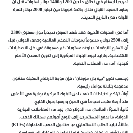
تدريجياً ليستقرّ في نطاق ما بين 1200 و1400 دولار لسنوات، قبل أن
يعاود الصعود القوي خلال جائحة كورونا حين تجاوز 2000 دولار للمرة
الأولى في التاريخ الحديث.
أما في السنوات الأخيرة، فقد شهد السوق تذبذباً حول مستوى 2300
إلى 2500 دولار، مدعوماً بموجات التضخم العالمية وضعف الدولار، قبل
أن تتسارع التوقعات ببلوغه مستويات غير مسبوقة في ظل الاضطرابات
الاقتصادية، وتزايد لجوء البنوك المركزية إلى تخزين المعدن الأصفر
كبديل آمن عن العملات الصعبة.
وبحسب تقرير “جيه بي مورغان”، فإن موجة الارتفاع المقبلة ستكون
مدفوعة بثلاثة عوامل رئيسية:
أولاً، تراكم احتياطات الذهب لدى البنوك المركزية بوتيرة هي الأعلى
منذ أربعة عقود، خصوصاً في الصين وروسيا ودول الخليج.
ثانياً، التحوّل العالمي عن الدولار في جزء من المعاملات التجارية
الدولية، ما يدفع المستثمرين إلى تنويع أصولهم بسبائك الذهب.
وثالثاً، تزايد الطلب الاستثماري عبر صناديق الذهب المتداولة (ETFs)
التي تشهد تدفقات قياسية كلما تصاعدت المخاطر الجيوسياسية.