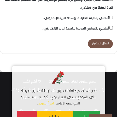
احفظ اسمي، بريدي الإلكتروني، والموقع الإلكتروني في هذا المتصفح لاستخدامها
المرة المقبلة في تعليقي.
أعلمني بمتابعة التعليقات بواسطة البريد الإلكتروني.
أعلمني بالمواضيع الجديدة بواسطة البريد الإلكتروني.
جميع حقوق النشر محفوظة 2026 |
© أهم الأخبار
الرئيسية
الاخبار
اسلاميات
مجتمع
الأخبار الرياضية
أراء وكتاب
نحن نستخدم ملفات تعريف الارتباط لتحسين تجربتك
على الموقع. يرجى اختيار نوع الكوكيز المناسب أو
قناتنا على الواتساب
استمارة الانضمام – أهم الأخبار
الموافقة العامة.
اقرأ المزيد
.
فيسبوك
تويتر
لينكدإن
يوتيوب
انستقرام
TikTok
واتساب
قبول
إعدادات