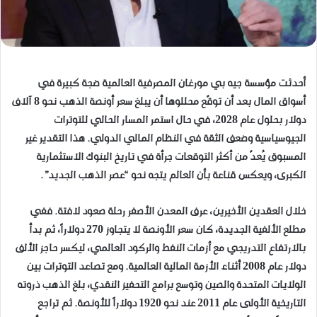
أحدثت مؤسسة جيه بي مورغان المصرفية العالمية ضجة كبيرة في
أسواق المال بعد أن توقّع محللوها أن يبلغ سعر أونصة الذهب نحو 8 آلاف
دولار بحلول عام 2028، في حال استمر المسار الحالي للتوترات
الجيوسياسية وضعف الثقة في النظام المالي الدولي. هذا التقدير غير
المسبوق يُعدّ من أكثر التوقعات جرأة في تاريخ البنوك الاستثمارية
الكبرى، ويعكس قناعة بأن العالم يتجه نحو “عصر الذهب الجديد”.
خلال العقدين الأخيرين، عرف المعدن الأصفر رحلة صعود لافتة. ففي
مطلع الألفية الجديدة، كان سعر الأونصة لا يتجاوز 270 دولاراً، ثم بدأ
بالارتفاع التدريجي مع أزمات النفط والركود العالمي، ليكسر حاجز الألف
دولار عام 2008 أثناء الأزمة المالية العالمية. ومع تصاعد التوترات بين
الولايات المتحدة والصين وتوسع برامج التحفيز النقدي، بلغ الذهب ذروته
التاريخية الأولى عام 2011 عند نحو 1920 دولاراً للأونصة. ثم تراجع