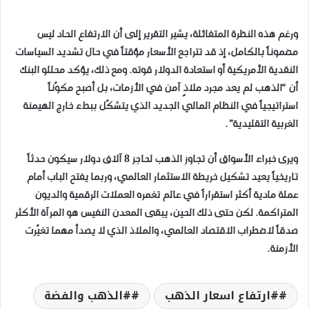
ورغم هذه النظرة المتفائلة، يشير التقرير إلى أن الارتفاع الحاد ليس
مضموناً بالكامل، إذ قد تتراجع الأسعار مؤقتاً في حال تشديد السياسات
النقدية الأمريكية أو استعادة الدولار قوته. ومع ذلك، يؤكد محللو البنك
أن “الذهب لم يعد مجرد ملاذٍ آمن في الأزمات، بل أصبح مكوّناً
استراتيجياً في النظام المالي الجديد الذي يتشكّل ببطء خارج الهيمنة
الغربية التقليدية”.
ويرى خبراء الأسواق أن تجاوز الذهب لحاجز 8 آلاف دولار سيكون حدثاً
تاريخياً يعيد تشكيل خريطة الاستثمار العالمي، وربما يفتح الباب أمام
عملة مادية أكثر استقراراً في عالم تغمره العملات الرقمية والديون
المتراكمة. لكن حتى ذلك الحين، يبقى المعدن النفيس هو المرآة الأكثر
صدقاً لاضطراب الاقتصاد العالمي، والملاذ الذي لا يصدأ مهما تغيّرت
الأزمنة.
#ارتفاع اسعار الذهب
#الذهب والفضة