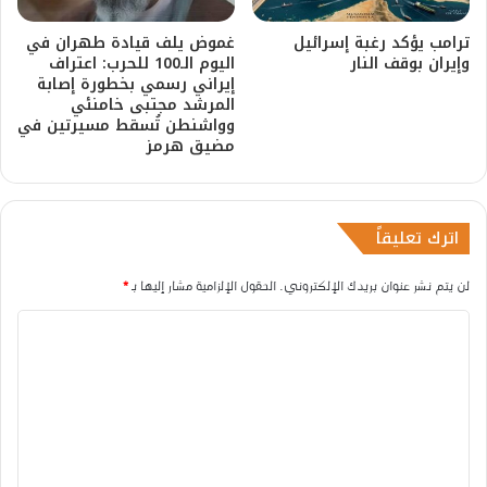
ترامب يؤكد رغبة إسرائيل
غموض يلف قيادة طهران في
وإيران بوقف النار
اليوم الـ100 للحرب: اعتراف
إيراني رسمي بخطورة إصابة
المرشد مجتبى خامنئي
وواشنطن تُسقط مسيرتين في
مضيق هرمز
اترك تعليقاً
لن يتم نشر عنوان بريدك الإلكتروني.
الحقول الإلزامية مشار إليها بـ
*
ا
ل
ت
ع
ل