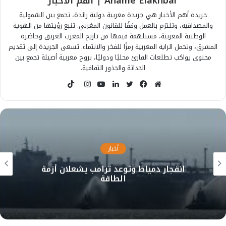
Ahame Elakhbar | أهم الأخبار
جريدة أهم الأخبار هي جريدة مغربية دولية رائدة، تجمع بين الشمولية
والمصداقية، وتلتزم بالعمل وفقًا للقانون المغربي. تنبع رؤيتها من الهوية
الوطنية المغربية، مستلهمة قيمها من تاريخ المغرب العريق وحاضره
المشرق، وتحمل الراية المغربية رمزًا للفخر والانتماء. تسعى الجريدة إلى تقديم
محتوى يواكب تطلعات القارئ محليًا ودوليًا، بروح مغربية أصيلة تجمع بين
الحداثة والجذور الثقافية.
T
i
م
ف
ت
ل
ي
ا
k
و
ي
و
ي
و
ن
T
ق
س
ي
ن
ت
س
o
ع
ب
ت
ك
ي
ت
k
ا
و
ر
د
و
ق
أخبار
ل
ك
إ
ب
ر
انفجار دمياط وتوعد ترامب يشعلان أزمة
و
ن
ا
الطاقة
ي
م
ب