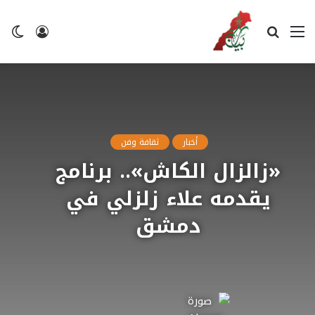
القائمة
بحث
تسجيل
ال
عن
الدخول
ال
أخبار
ثقافة وفن
«زالزال الكاش».. برنامج
يقدمه علاء زلزلي في
دمشق