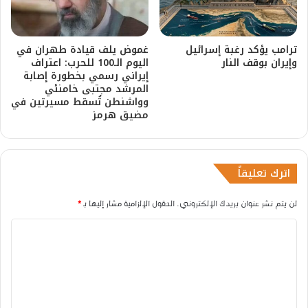
ترامب يؤكد رغبة إسرائيل
غموض يلف قيادة طهران في
وإيران بوقف النار
اليوم الـ100 للحرب: اعتراف
إيراني رسمي بخطورة إصابة
المرشد مجتبى خامنئي
وواشنطن تُسقط مسيرتين في
مضيق هرمز
اترك تعليقاً
لن يتم نشر عنوان بريدك الإلكتروني.
الحقول الإلزامية مشار إليها بـ
*
ا
ل
ت
ع