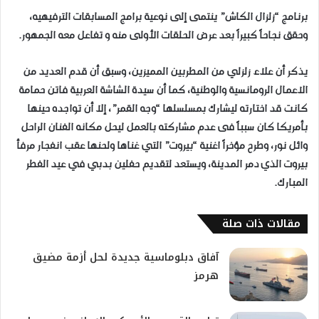
برنامج “زلزال الكاش” ينتمى إلى نوعية برامج المسابقات الترفيهيه،
وحقق نجاحاً كبيراً بعد عرض الحلقات الأولى منه و تفاعل معه الجمهور.
يذكر أن علاء زلزلي من المطربين المميزين، وسبق أن قدم العديد من
الاعمال الرومانسية والوطنية، كما أن سيدة الشاشة العربية فاتن حمامة
كانت قد اختارته ليشارك بمسلسلها “وجه القمر”، إلا أن تواجده حينها
بأمريكا كان سبباً فى عدم مشاركته بالعمل ليحل مكانه الفنان الراحل
وائل نور، وطرح مؤخراً اغنية “بيروت” التي غناها ولحنها عقب انفجار مرفأ
بيروت الذي دمر المدينة، ويستعد لتقديم حفلين بدبي في عيد الفطر
المبارك.
مقالات ذات صلة
آفاق دبلوماسية جديدة لحل أزمة مضيق
هرمز