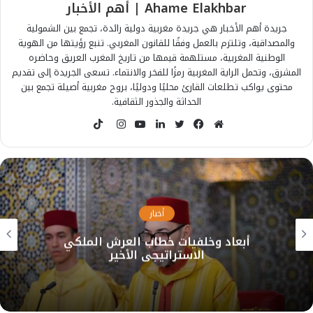
Ahame Elakhbar | أهم الأخبار
جريدة أهم الأخبار هي جريدة مغربية دولية رائدة، تجمع بين الشمولية
والمصداقية، وتلتزم بالعمل وفقًا للقانون المغربي. تنبع رؤيتها من الهوية
الوطنية المغربية، مستلهمة قيمها من تاريخ المغرب العريق وحاضره
المشرق، وتحمل الراية المغربية رمزًا للفخر والانتماء. تسعى الجريدة إلى تقديم
محتوى يواكب تطلعات القارئ محليًا ودوليًا، بروح مغربية أصيلة تجمع بين
الحداثة والجذور الثقافية.
T
i
م
ف
ت
ل
ي
ا
k
و
ي
و
ي
و
ن
T
ق
س
ي
ن
ت
س
o
ع
ب
ت
ك
ي
ت
k
ا
و
ر
د
و
ق
أخبار
ل
ك
إ
ب
ر
أبعاد وخلفيات خطاب العرش الملكي
و
ن
ا
الاستراتيجي الأخير
ي
م
ب